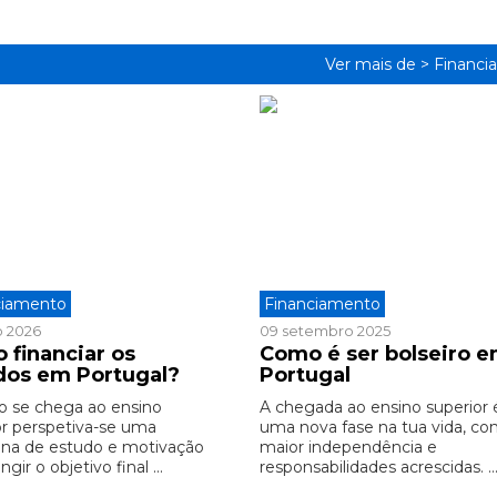
Ver mais de >
Financi
ciamento
Financiamento
o 2026
09 setembro 2025
 financiar os
Como é ser bolseiro 
dos em Portugal?
Portugal
 se chega ao ensino
A chegada ao ensino superior 
or perspetiva-se uma
uma nova fase na tua vida, c
na de estudo e motivação
maior independência e
ngir o objetivo final ...
responsabilidades acrescidas. ..