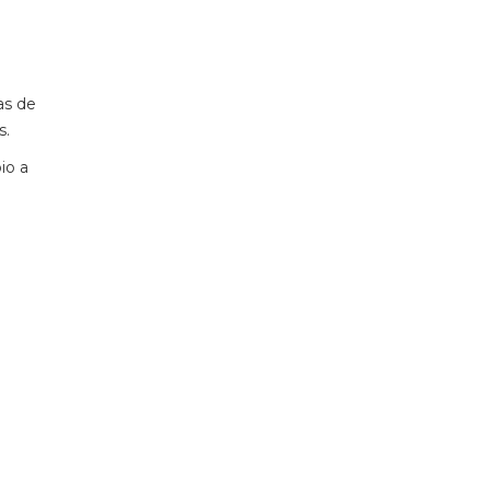
as de
s.
io a