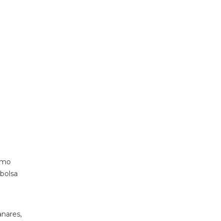
como
 bolsa
anares,