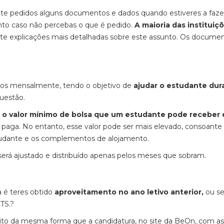
r-te pedidos alguns documentos e dados quando estiveres a faze
nto caso não percebas o que é pedido.
A maioria das instituiç
-te explicações mais detalhadas sobre este assunto. Os docume
gos mensalmente, tendo o objetivo de
ajudar o estudante dur
uestão.
,
o valor mínimo de bolsa que um estudante pode receber 
aga. No entanto, esse valor pode ser mais elevado, consoante
tudante e os complementos de alojamento.
a será ajustado e distribuído apenas pelos meses que sobram.
a é teres obtido
aproveitamento no ano letivo anterior,
ou se
TS.?
ito da mesma forma que a candidatura, no site da BeOn, com as