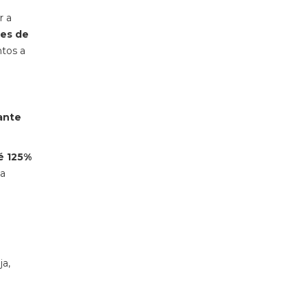
r a
ões de
ntos a
ante
é 125%
 a
ja,