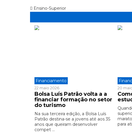
Ensino-Superior
Financiamento
Finan
22 maio 2026
20 mai
Bolsa Luís Patrão volta a a
Como
financiar formação no setor
estu
do turismo
Quando
superi
Na sua terceira edição, a Bolsa Luís
marato
Patrão destina-se a jovens até aos 35
para ati
anos que queiram desenvolver
compet ...