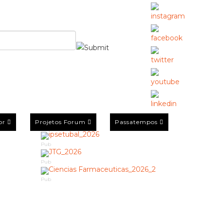
or
Projetos Forum
Passatempos
Pub
Pub
Pub