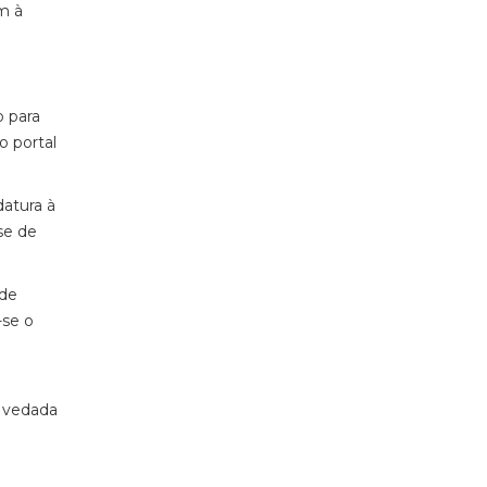
m à
 para
o portal
datura à
se de
 de
-se o
a
á vedada