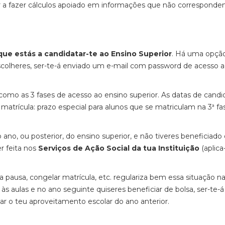
tar a fazer cálculos apoiado em informações que não corresponde
e estás a candidatar-te ao Ensino Superior
. Há uma opção
escolheres, ser-te-á enviado um e-mail com password de acesso a
l como as 3 fases de acesso ao ensino superior. As datas de candi
 matrícula: prazo especial para alunos que se matriculam na 3ª fa
 ano, ou posterior, do ensino superior, e não tiveres beneficiado
r feita nos
Serviços de Ação Social da tua Instituição
(aplica
 pausa, congelar matrícula, etc. regulariza bem essa situação n
 às aulas e no ano seguinte quiseres beneficiar de bolsa, ser-te-
ar o teu aproveitamento escolar do ano anterior.