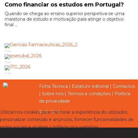
Como financiar os estudos em Portugal?
Quando se chega ao ensino superior perspetiva-se uma
maratona de estudo e motivação para atingir o objetivo
final ...
Pub
Pub
Pub
Ficha Técnica
|
Estatuto editorial
|
Contactos
|
Sobre nós
|
Termos e condições
|
Política
de privacidade
Utilizamos cookies para melhorar a experiência do utilizador,
personalizar conteúdo e anúncios, fornecer funcionalidades de
redes sociais e analisar o tráfego nos websites.