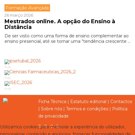
Formação Avançada
26 março 2026
Mestrados online. A opção do Ensino à
Distância
De ser visto como uma forma de ensino complementar ao
ensino presencial, até se tornar uma “tendência crescente ...
Pub
Pub
Pub
Ficha Técnica
|
Estatuto editorial
|
Contactos
|
Sobre nós
|
Termos e condições
|
Política
de privacidade
Utilizamos cookies para melhorar a experiência do utilizador,
personalizar conteúdo e anúncios, fornecer funcionalidades de