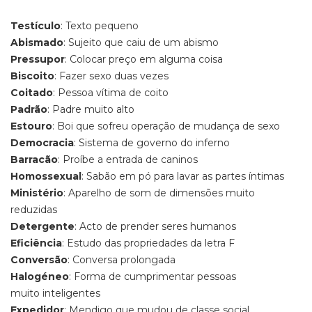
Testículo
: Texto pequeno
Abismado
: Sujeito que caiu de um abismo
Pressupor
: Colocar preço em alguma coisa
Biscoito
: Fazer sexo duas vezes
Coitado
: Pessoa vítima de coito
Padrão
: Padre muito alto
Estouro
: Boi que sofreu operação de mudança de sexo
Democracia
: Sistema de governo do inferno
Barracão
: Proíbe a entrada de caninos
Homossexual
: Sabão em pó para lavar as partes íntimas
Ministério
: Aparelho de som de dimensões muito
reduzidas
Detergente
: Acto de prender seres humanos
Eficiência
: Estudo das propriedades da letra F
Conversão
: Conversa prolongada
Halogéneo
: Forma de cumprimentar pessoas
muito inteligentes
Expedidor
: Mendigo que mudou de classe social