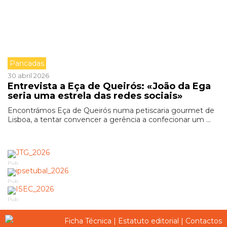
Pancadas
30 abril 2026
Entrevista a Eça de Queirós: «João da Ega
seria uma estrela das redes sociais»
Encontrámos Eça de Queirós numa petiscaria gourmet de
Lisboa, a tentar convencer a gerência a confecionar um ...
Pub
Pub
Pub
Ficha Técnica
|
Estatuto editorial
|
Contactos