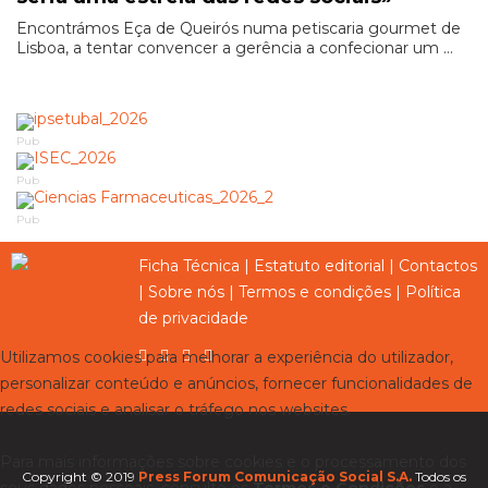
Encontrámos Eça de Queirós numa petiscaria gourmet de
Lisboa, a tentar convencer a gerência a confecionar um ...
Pub
Pub
Pub
Ficha Técnica
|
Estatuto editorial
|
Contactos
|
Sobre nós
|
Termos e condições
|
Política
de privacidade
Utilizamos cookies para melhorar a experiência do utilizador,
personalizar conteúdo e anúncios, fornecer funcionalidades de
redes sociais e analisar o tráfego nos websites.
Para mais informações sobre cookies e o processamento dos
Copyright © 2019
Press Forum Comunicação Social S.A.
Todos os