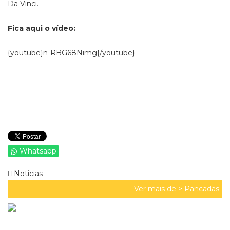
Da Vinci.
Fica aqui o vídeo:
{youtube}n-RBG68Nimg{/youtube}
Whatsapp
Noticias
Ver mais de >
Pancadas