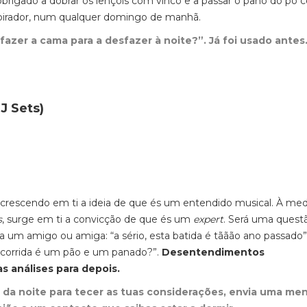
 obrigado a dobrar os lençóis com vinco e a passar o pano do pó
aspirador, num qualquer domingo de manhã.
fazer a cama para a desfazer à noite?”. Já foi usado antes
DJ Sets)
i crescendo em ti a ideia de que és um entendido musical. À me
s
,
surge em ti a convicção de que és um
expert
. Será uma quest
 a um amigo ou amiga: “a sério, esta batida é tããão ano passado”
 corrida é um pão e um panado?”.
Desentendimentos
as análises para depois.
al da noite para tecer as tuas considerações, envia uma m