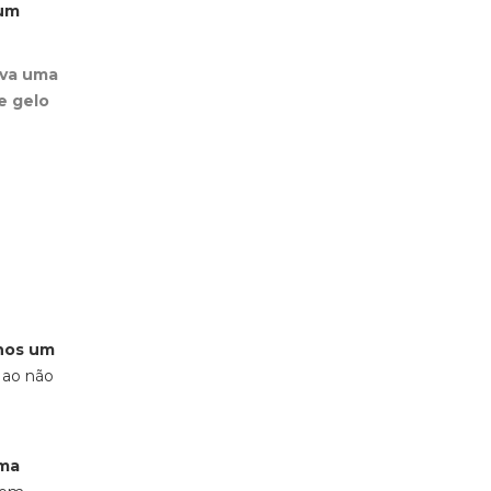
 um
eva uma
e gelo
enos um
, ao não
ma