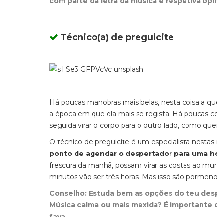
com parte da letra da música e respetiva opi
Técnico(a) de preguicite
Há poucas manobras mais belas, nesta coisa a qu
a época em que ela mais se regista. Há poucas c
seguida virar o corpo para o outro lado, como qu
O técnico de preguicite é um especialista nestas 
ponto de agendar o despertador para uma h
frescura da manhã, possam virar as costas ao mun
minutos vão ser três horas. Mas isso são pormen
Conselho: Estuda bem as opções do teu desp
Música calma ou mais mexida? É importante 
fava.