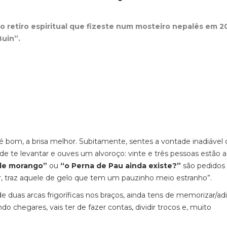
 o retiro espiritual que fizeste num mosteiro nepalês em 20
 Buin”.
l é bom, a brisa melhor. Subitamente, sentes a vontade inadiável
e te levantar e ouves um alvoroço: vinte e três pessoas estão a
de morango”
ou
“o Perna de Pau ainda existe?”
são pedidos
er, traz aquele de gelo que tem um pauzinho meio estranho”.
e duas arcas frigoríficas nos braços, ainda tens de memorizar/ad
 chegares, vais ter de fazer contas, dividir trocos e, muito