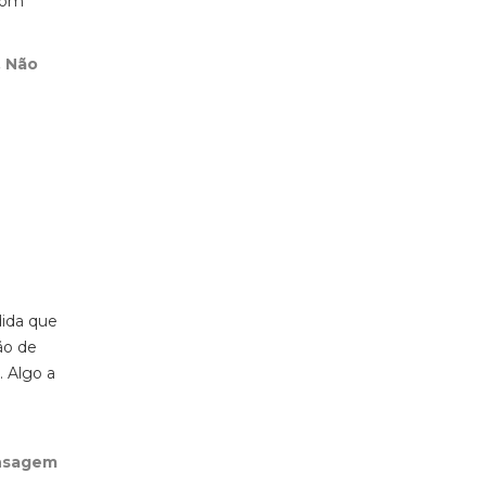
 com
. Não
dida que
ão de
. Algo a
ensagem