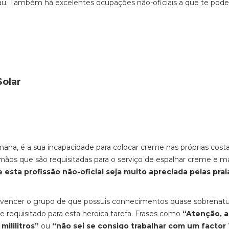
mau. Também há excelentes ocupações não-oficiais a que te pode
Solar
na, é a sua incapacidade para colocar creme nas próprias costa
mãos que são requisitadas para o serviço de espalhar creme e m
 esta profissão não-oficial seja muito apreciada pelas prai
onvencer o grupo de que possuis conhecimentos quase sobrenatu
pre requisitado para esta heroica tarefa. Frases como
“Atenção, a
ililitros”
ou
“não sei se consigo trabalhar com um factor 