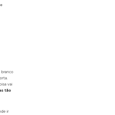
de
o branco
orta.
isa vai
as tão
de ir