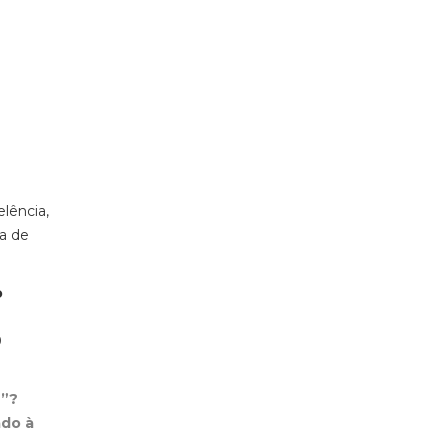
elência,
ra de
o
0
r”?
ado à