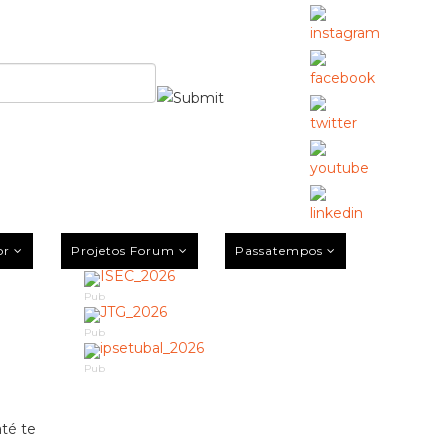
or
Projetos Forum
Passatempos
Pub
Pub
Pub
até te