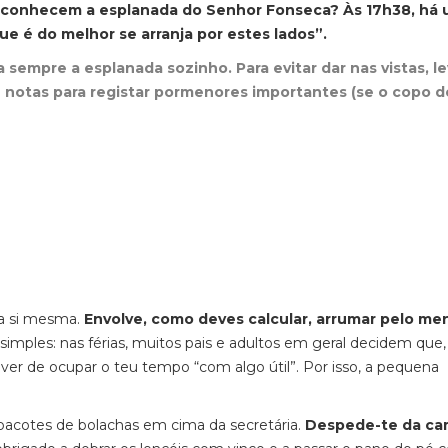
 conhecem a esplanada do Senhor Fonseca? Às 17h38, há
e é do melhor se arranja por estes lados”.
sempre a esplanada sozinho. Para evitar dar nas vistas, l
 notas para registar pormenores importantes (se o copo d
 a si mesma.
Envolve, como deves calcular, arrumar pelo m
 simples: nas férias, muitos pais e adultos em geral decidem que
dever de ocupar o teu tempo “com algo útil”. Por isso, a pequena
pacotes de bolachas em cima da secretária.
Despede-te da ca