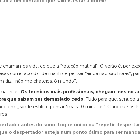
nião a um contacto que saibas estar a dormir.
e chamamos vida, do que a “rotação matinal”
.
O verão é, por exc
oisas como acordar de manhã e pensar “ainda não são horas”, pa
em diz, “não me chateies, ó mundo”.
matérias.
Os técnicos mais profissionais, chegam mesmo a
ora que sabem ser demasiado cedo.
Tudo para que, sentido a
do em grande estilo e pensar “mais 10 minutos”. Claro que os 1
ores.
ertador antes do sono: toque único ou “repetir desperta
que o despertador esteja num ponto ótimo para ser mand