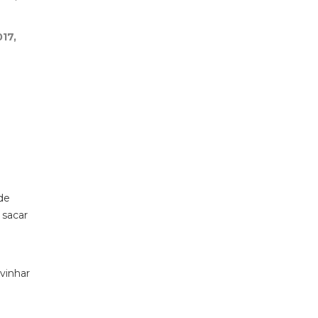
17,
 de
 sacar
ivinhar