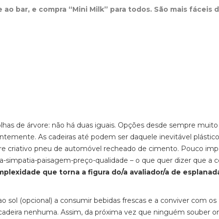
e ao bar, e compra “Mini Milk” para todos. São mais fáceis 
.
olhas de árvore: não há duas iguais. Opções desde sempre muito
entemente. As cadeiras até podem ser daquele inevitável plástic
re criativo pneu de automóvel recheado de cimento. Pouco imp
a-simpatia-paisagem-preço-qualidade
– o que quer dizer que a co
plexidade que torna a figura do/a avaliador/a de esplanad
ao sol (opcional) a consumir bebidas frescas e a conviver com os
incadeira nenhuma. Assim, da próxima vez que ninguém souber on