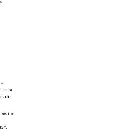
s
s.
assajar
as do
rais na
15”
,