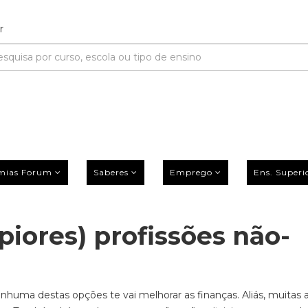
mias Forum
Saberes
Emprego
Ens. Superi
piores) profissões não-
nhuma destas opções te vai melhorar as finanças. Aliás, muitas 