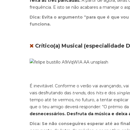
feita às três pancadas.
A partir de agora, serás
frequência. E isto se não acabares a manejar o 
Dica: Evita o argumento “para que é que vou 
funciona.
Crítico(a) Musical (especialidade 
É inevitável. Conforme o verão vai avançando, va
vais desfrutando das
trends
,
dos
hits
e
dos
single
tempo até te vermos, no futuro, a tentar explicar
que o teu amigo deverá responder: “O prémio da
desnecessários. Desfruta da música e deixa 
Dica: Se não conseguires esperar até ao fin