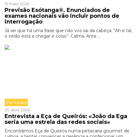
15 maio 2026
Previsão Esótanga®. Enunciados de
exames nacionais vão incluir pontos de
interrogação
Já sei que há uma frase que não vos sai da cabeça: “Ah e tal,
o verão está a chegar e coiso”. Calma. Ante ...
Pancadas
30 abril 2026
Entrevista a Eça de Queirós: «João da Ega
seria uma estrela das redes sociais»
Encontrámos Eça de Queirós numa petiscaria gourmet de
Lisboa, a tentar convencer a gerência a confecionar um ...