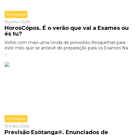
Pancadas
15 junho 2026
HorosCópos. É o verão que vai a Exames ou
és tu?
Voltei com mais uma ronda de previsões fresquinhas para
este mês que se antevê de preparação para os Exames Na
...
Pancadas
15 maio 2026
Previsão Esótanga®. Enunciados de