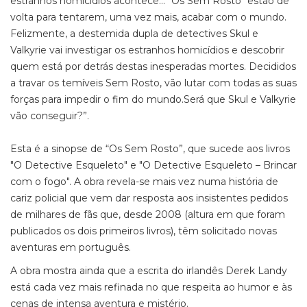
estranhos homicídios acontece… "Os Sem Rosto" estão de
volta para tentarem, uma vez mais, acabar com o mundo.
Felizmente, a destemida dupla de detectives Skul e
Valkyrie vai investigar os estranhos homicídios e descobrir
quem está por detrás destas inesperadas mortes. Decididos
a travar os temíveis Sem Rosto, vão lutar com todas as suas
forças para impedir o fim do mundo.Será que Skul e Valkyrie
vão conseguir?”.
Esta é a sinopse de “Os Sem Rosto”, que sucede aos livros
"O Detective Esqueleto" e "O Detective Esqueleto – Brincar
com o fogo". A obra revela-se mais vez numa história de
cariz policial que vem dar resposta aos insistentes pedidos
de milhares de fãs que, desde 2008 (altura em que foram
publicados os dois primeiros livros), têm solicitado novas
aventuras em português.
A obra mostra ainda que a escrita do irlandês Derek Landy
está cada vez mais refinada no que respeita ao humor e às
cenas de intensa aventura e mistério.