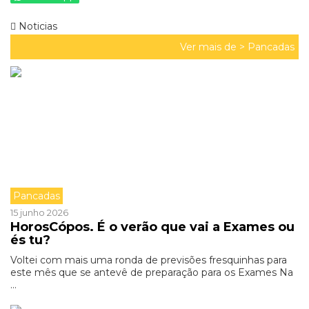
Noticias
Ver mais de >
Pancadas
Pancadas
15 junho 2026
HorosCópos. É o verão que vai a Exames ou
és tu?
Voltei com mais uma ronda de previsões fresquinhas para
este mês que se antevê de preparação para os Exames Na
...