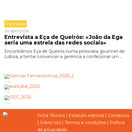
Pancadas
30 abril 2026
Entrevista a Eça de Queirós: «João da Ega
seria uma estrela das redes sociais»
Encontrámos Eça de Queirós numa petiscaria gourmet de
Lisboa, a tentar convencer a gerência a confecionar um ...
Pub
Pub
Pub
Ficha Técnica
|
Estatuto editorial
|
Contactos
|
Sobre nós
|
Termos e condições
|
Política
de privacidade