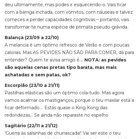
deu ultimamente, mas podes ir esquecendo-o. Vais ficar
com a barriga inchada, com vómitos, com náuseas e talvez
comeces a perder capacidades cognitivas – portanto, vais
transformar-te numa espécie de primata pseudo-grávida.
Balança (23/09 a 22/10)
A melancia é um óptimo refresco de Verão e com poucas
calorias. Mas AS PEVIDES NÃO SÃO PARA COMER, dá para
entender? Quem te avisa amigo é….
NOTA: as pevides
são aquelas cenas pretas tipo barata, mas mais
achatadas e sem patas, ok?
Escorpião (23/10 a 21/11)
Pastilhas elásticas são um óptimo cola-tudo. Mas agora
vamos acalmar os mastiganços, porque o teu maxilar está a
ficar deformado…. Estás quase o King Kong das
redondezas… Se ainda não reparaste no espelho.
Sagitário (22/11 a 21/12)
‘Guerra às salsinhas de churrascada!’ Vai ser este o teu