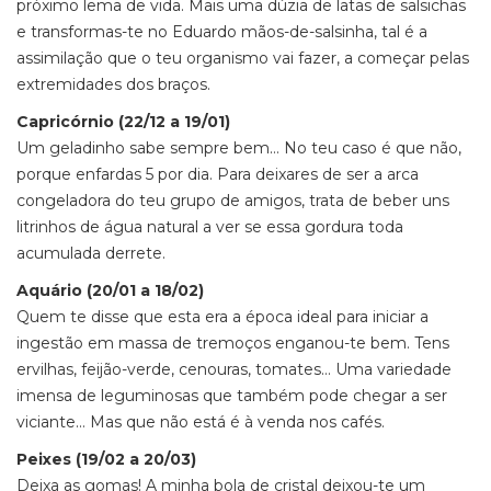
próximo lema de vida. Mais uma dúzia de latas de salsichas
e transformas-te no Eduardo mãos-de-salsinha, tal é a
assimilação que o teu organismo vai fazer, a começar pelas
extremidades dos braços.
Capricórnio (22/12 a 19/01)
Um geladinho sabe sempre bem… No teu caso é que não,
porque enfardas 5 por dia. Para deixares de ser a arca
congeladora do teu grupo de amigos, trata de beber uns
litrinhos de água natural a ver se essa gordura toda
acumulada derrete.
Aquário (20/01 a 18/02)
Quem te disse que esta era a época ideal para iniciar a
ingestão em massa de tremoços enganou-te bem. Tens
ervilhas, feijão-verde, cenouras, tomates… Uma variedade
imensa de leguminosas que também pode chegar a ser
viciante… Mas que não está é à venda nos cafés.
Peixes (19/02 a 20/03)
Deixa as gomas! A minha bola de cristal deixou-te um