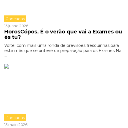
Pancadas
15 junho 2026
HorosCópos. É o verão que vai a Exames ou
és tu?
Voltei com mais uma ronda de previsões fresquinhas para
este mês que se antevê de preparação para os Exames Na
...
Pancadas
15 maio 2026