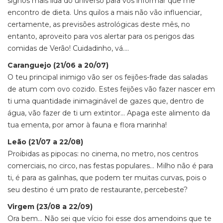
signos mais lida do universo para vos informar que me
encontro de dieta. Uns quilos a mais não vão influenciar,
certamente, as previsões astrológicas deste mês, no
entanto, aproveito para vos alertar para os perigos das
comidas de Verão! Cuidadinho, vá….
Caranguejo (21/06 a 20/07)
O teu principal inimigo vão ser os feijões-frade das saladas
de atum com ovo cozido. Estes feijões vão fazer nascer em
ti uma quantidade inimaginável de gazes que, dentro de
água, vão fazer de ti um extintor… Apaga este alimento da
tua ementa, por amor à fauna e flora marinha!
Leão (21/07 a 22/08)
Proibidas as pipocas: no cinema, no metro, nos centros
comerciais, no circo, nas festas populares… Milho não é para
ti, é para as galinhas, que podem ter muitas curvas, pois o
seu destino é um prato de restaurante, percebeste?
Virgem (23/08 a 22/09)
Ora bem… Não sei que vício foi esse dos amendoins que te