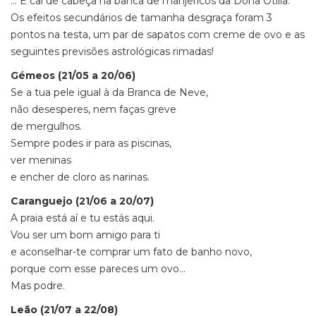
... E caí de cabeça na banca de manjericos da Dona Otília.
Os efeitos secundários de tamanha desgraça foram 3
pontos na testa, um par de sapatos com creme de ovo e as
seguintes previsões astrológicas rimadas!
Gémeos (21/05 a 20/06)
Se a tua pele igual à da Branca de Neve,
não desesperes, nem faças greve
de mergulhos.
Sempre podes ir para as piscinas,
ver meninas
e encher de cloro as narinas.
Caranguejo (21/06 a 20/07)
A praia está aí e tu estás aqui.
Vou ser um bom amigo para ti
e aconselhar-te comprar um fato de banho novo,
porque com esse pareces um ovo…
Mas podre.
Leão (21/07 a 22/08)