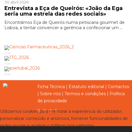
30 abril 2026
Entrevista a Eça de Queirós: «João da Ega
seria uma estrela das redes sociais»
Encontrámos Eça de Queirós numa petiscaria gourmet de
Lisboa, a tentar convencer a gerência a confecionar um ...
Pub
Pub
Pub
Ficha Técnica
|
Estatuto editorial
|
Contactos
|
Sobre nós
|
Termos e condições
|
Política
de privacidade
Utilizamos cookies para melhorar a experiência do utilizador,
personalizar conteúdo e anúncios, fornecer funcionalidades de
redes sociais e analisar o tráfego nos websites.