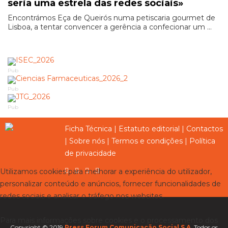
seria uma estrela das redes sociais»
Encontrámos Eça de Queirós numa petiscaria gourmet de
Lisboa, a tentar convencer a gerência a confecionar um ...
Pub
Pub
Pub
Ficha Técnica
|
Estatuto editorial
|
Contactos
|
Sobre nós
|
Termos e condições
|
Política
de privacidade
Utilizamos cookies para melhorar a experiência do utilizador,
personalizar conteúdo e anúncios, fornecer funcionalidades de
redes sociais e analisar o tráfego nos websites.
Para mais informações sobre cookies e o processamento dos
Copyright © 2019
Press Forum Comunicação Social S.A.
Todos os