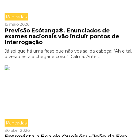
Pancadas
15 maio 2026
Previsão Esótanga®. Enunciados de
exames nacionais vão incluir pontos de
interrogação
Já sei que há uma frase que não vos sai da cabeça: “Ah e tal,
o verão está a chegar e coiso”. Calma. Ante ...
Pancadas
30 abril 2026
Entrevista a Eça de Queirós: «João da Ega