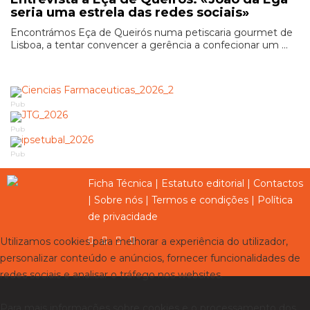
seria uma estrela das redes sociais»
Encontrámos Eça de Queirós numa petiscaria gourmet de
Lisboa, a tentar convencer a gerência a confecionar um ...
Pub
Pub
Pub
Ficha Técnica
|
Estatuto editorial
|
Contactos
|
Sobre nós
|
Termos e condições
|
Política
de privacidade
Utilizamos cookies para melhorar a experiência do utilizador,
personalizar conteúdo e anúncios, fornecer funcionalidades de
redes sociais e analisar o tráfego nos websites.
Para mais informações sobre cookies e o processamento dos