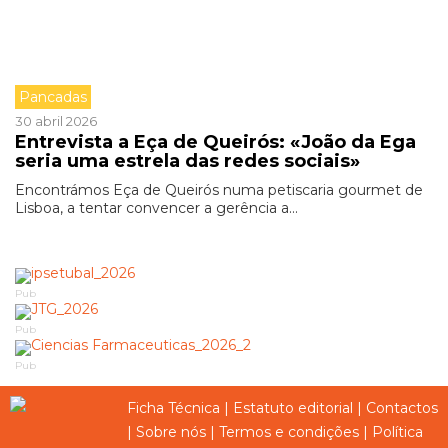
Pancadas
30 abril 2026
Entrevista a Eça de Queirós: «João da Ega
seria uma estrela das redes sociais»
Encontrámos Eça de Queirós numa petiscaria gourmet de
Lisboa, a tentar convencer a gerência a...
Pub
Pub
Pub
Ficha Técnica
|
Estatuto editorial
|
Contactos
|
Sobre nós
|
Termos e condições
|
Política