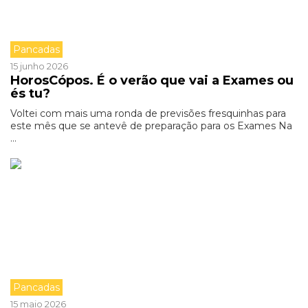
Pancadas
15 junho 2026
HorosCópos. É o verão que vai a Exames ou
és tu?
Voltei com mais uma ronda de previsões fresquinhas para
este mês que se antevê de preparação para os Exames Na
...
Pancadas
15 maio 2026