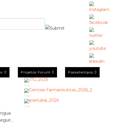
or
Projetos Forum
Passatempos
Pub
Pub
Pub
Língua
guir...