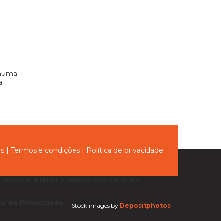
 numa
a
ós
|
Termos e condições
|
Política de privacidade
sociais e analisar o tráfego nos websites.
ica de Privacidade
.
Stock images by
Depositphotos