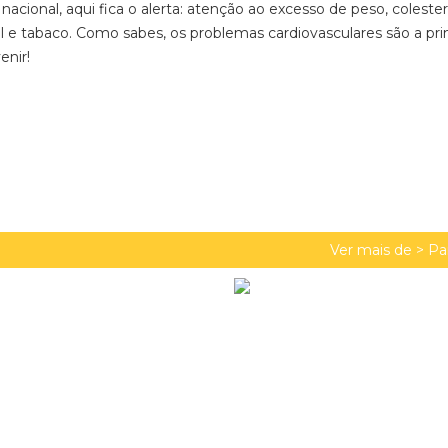
acional, aqui fica o alerta: atenção ao excesso de peso, colester
ol e tabaco. Como sabes, os problemas cardiovasculares são a pri
enir!
Ver mais de >
Pa