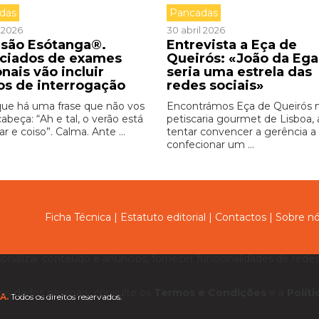
das
Pancadas
 2026
30 abril 2026
isão Esótanga®.
Entrevista a Eça de
ciados de exames
Queirós: «João da Ega
nais vão incluir
seria uma estrela das
os de interrogação
redes sociais»
 que há uma frase que não vos
Encontrámos Eça de Queirós
cabeça: “Ah e tal, o verão está
petiscaria gourmet de Lisboa, 
r e coiso”. Calma. Ante ...
tentar convencer a gerência a
confecionar um ...
Ficha Técnica
|
Estatuto editorial
|
Contactos
|
Sobre n
sonalizar conteúdo e anúncios, fornecer funcionalidades de redes 
us dados pessoais, consulte os
Termos e Condições
e a
Polít
A.
Todos os direitos reservados.