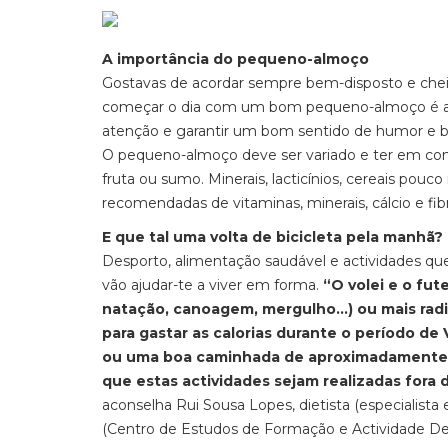
A importância do pequeno-almoço
Gostavas de acordar sempre bem-disposto e cheio 
começar o dia com um bom pequeno-almoço é a m
atenção e garantir um bom sentido de humor e 
O pequeno-almoço deve ser variado e ter em conta
fruta ou sumo. Minerais, lacticínios, cereais pouco 
recomendadas de vitaminas, minerais, cálcio e fibr
E que tal uma volta de bicicleta pela manhã?
Desporto, alimentação saudável e actividades que
vão ajudar-te a viver em forma.
“O volei e o fut
natação, canoagem, mergulho…) ou mais radica
para gastar as calorias durante o período de 
ou uma boa caminhada de aproximadamente 5
que estas actividades sejam realizadas fora d
aconselha Rui Sousa Lopes, dietista (especialist
(Centro de Estudos de Formação e Actividade Des