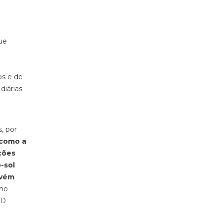
ue
os e de
diárias
, por
(como a
ções
-sol
nvém
mo
AD