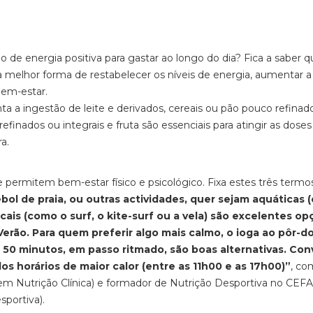
de energia positiva para gastar ao longo do dia? Fica a saber q
elhor forma de restabelecer os níveis de energia, aumentar a
bem-estar.
 a ingestão de leite e derivados, cereais ou pão pouco refinad
refinados ou integrais e fruta são essenciais para atingir as doses 
a.
 permitem bem-estar físico e psicológico. Fixa estes três termos
ebol de praia, ou outras actividades, quer sejam aquáticas 
is (como o surf, o kite-surf ou a vela) são excelentes op
Verão. Para quem preferir algo mais calmo, o ioga ao pôr-do
0 minutos, em passo ritmado, são boas alternativas. Co
os horários de maior calor (entre as 11h00 e as 17h00)”
, co
a em Nutrição Clínica) e formador de Nutrição Desportiva no CEF
portiva).