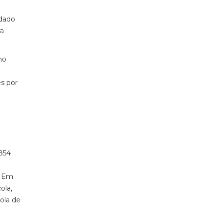
idado
ra
no
s por
 854
. Em
ola,
ola de