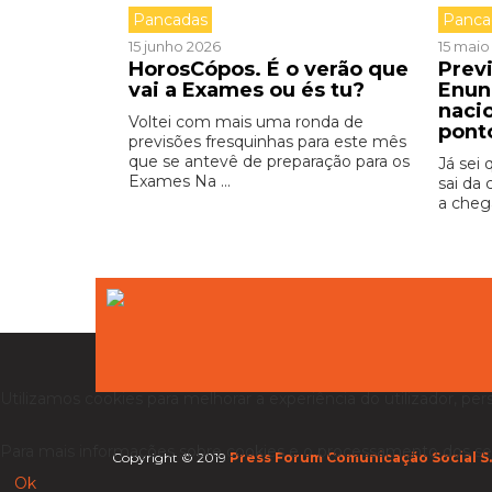
Pancadas
Panca
15 junho 2026
15 maio
HorosCópos. É o verão que
Prev
vai a Exames ou és tu?
Enun
nacio
Voltei com mais uma ronda de
pont
previsões fresquinhas para este mês
que se antevê de preparação para os
Já sei
Exames Na ...
sai da 
a chega
Utilizamos cookies para melhorar a experiência do utilizador, per
Para mais informações sobre cookies e o processamento dos se
Copyright © 2019
Press Forum Comunicação Social S.
Ok