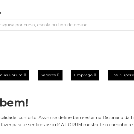
mias Forum
Saberes
Emprego
Ens. Superi
 bem!
quilidade, conforto. Assim se define bem-estar no Dicionário da 
fazer para te sentires assim? A FORUM mostra-te o caminho a se