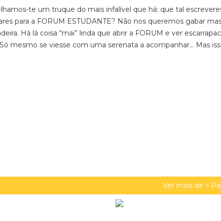
lhamos-te um truque do mais infalível que há: que tal escrever
nviares para a FORUM ESTUDANTE? Não nos queremos gabar mas
deira. Há lá coisa “mai” linda que abrir a FORUM e ver escarrapa
 Só mesmo se viesse com uma serenata a acompanhar... Mas isso
Ver mais de >
Pa