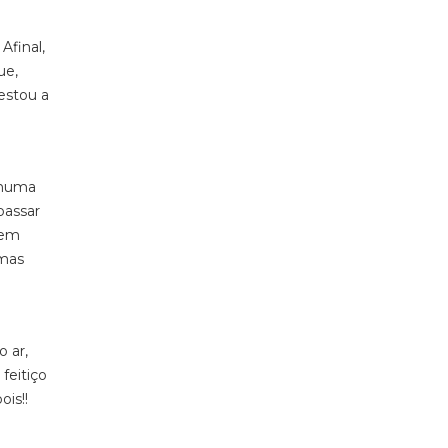
Afinal,
ue,
 estou a
nhuma
passar
tem
 mas
o ar,
feitiço
ois!!