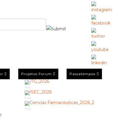
or
Projetos Forum
Passatempos
Pub
Pub
Pub
?