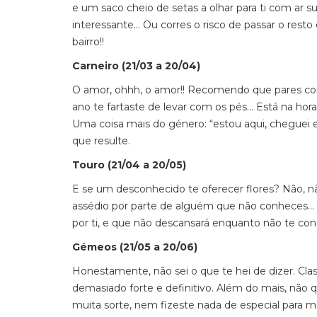
e um saco cheio de setas a olhar para ti com ar s
interessante... Ou corres o risco de passar o res
bairro!!
Carneiro (21/03 a 20/04)
O amor, ohhh, o amor!! Recomendo que pares co
ano te fartaste de levar com os pés... Está na ho
Uma coisa mais do género: “estou aqui, cheguei e 
que resulte.
Touro (21/04 a 20/05)
E se um desconhecido te oferecer flores? Não,
assédio por parte de alguém que não conheces...
por ti, e que não descansará enquanto não te conqu
Gémeos (21/05 a 20/06)
Honestamente, não sei o que te hei de dizer. Cl
demasiado forte e definitivo. Além do mais, não 
muita sorte, nem fizeste nada de especial para mu