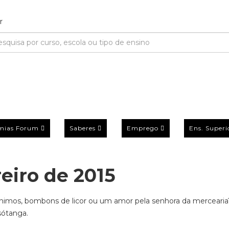
mias Forum
Saberes
Emprego
Ens. Superi
eiro de 2015
ónimos, bombons de licor ou um amor pela senhora da mercearia
sótanga.