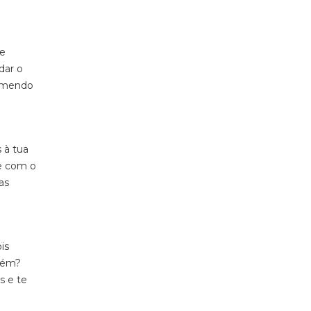
de
dar o
comendo
 à tua
de com o
as
is
guém?
s e te