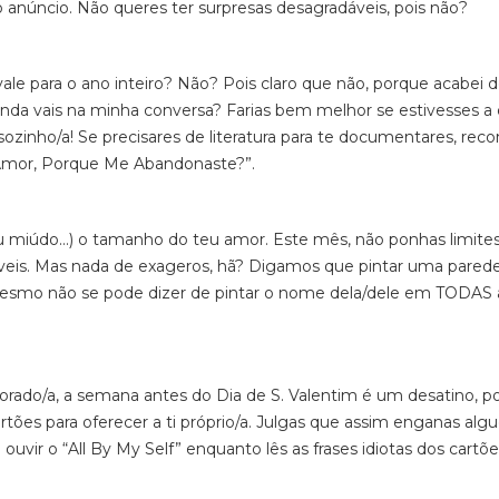
 anúncio. Não queres ter surpresas desagradáveis, pois não?
le para o ano inteiro? Não? Pois claro que não, porque acabei 
 ainda vais na minha conversa? Farias bem melhor se estivesses a 
 sozinho/a! Se precisares de literatura para te documentares, re
 Amor, Porque Me Abandonaste?”.
ou miúdo...) o tamanho do teu amor. Este mês, não ponhas limites
íveis. Mas nada de exageros, hã? Digamos que pintar uma pare
mesmo não se pode dizer de pintar o nome dela/dele em TODAS 
ado/a, a semana antes do Dia de S. Valentim é um desatino, po
artões para oferecer a ti próprio/a. Julgas que assim enganas al
uvir o “All By My Self” enquanto lês as frases idiotas dos cartõe