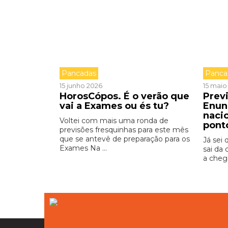
Pancadas
Panca
15 junho 2026
15 maio
HorosCópos. É o verão que
Prev
vai a Exames ou és tu?
Enun
nacio
Voltei com mais uma ronda de
pont
previsões fresquinhas para este mês
que se antevê de preparação para os
Já sei
Exames Na ...
sai da 
a chega