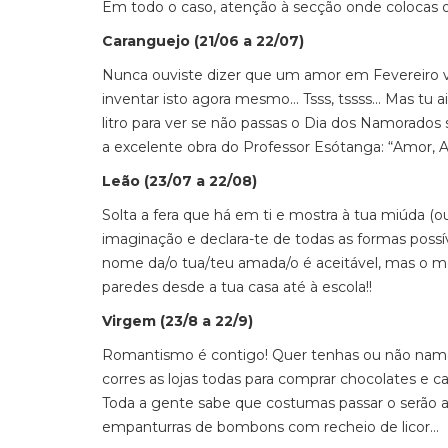
Em todo o caso, atenção à secção onde colocas o
Caranguejo (21/06 a 22/07)
Nunca ouviste dizer que um amor em Fevereiro va
inventar isto agora mesmo... Tsss, tssss... Mas tu
litro para ver se não passas o Dia dos Namorados
a excelente obra do Professor Esótanga: “Amor,
Leão (23/07 a 22/08)
Solta a fera que há em ti e mostra à tua miúda (
imaginação e declara-te de todas as formas poss
nome da/o tua/teu amada/o é aceitável, mas o 
paredes desde a tua casa até à escola!!
Virgem (23/8 a 22/9)
Romantismo é contigo! Quer tenhas ou não namor
corres as lojas todas para comprar chocolates e c
Toda a gente sabe que costumas passar o serão a o
empanturras de bombons com recheio de licor...