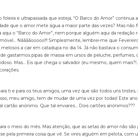
 muito foleira e ultrapassada que esteja, “O Barco do Amor” continua a
erdade que o amor mete água a maior parte das vezes? Mas não f
ra aqui o “Barco do Amor”, nem porque alguém aqui da redação 
emóvel... Nããããooooo!!! Simplesmente, lembrei-me que Fevereiro
melosos a cair em catadupa no dia 14. Já não bastava o consu
ma de gastarmos pipas de massa em ursos de peluche, perfumes, 
oso. Mas... Eis que chega o salvador (eu mesmo, quem mais?!...
corações.
ara ti e para os teus amigos, uma vez que são todos uns tristes,
so, meu amigo, tem de mudar de uma vez por todas! Este ano,
al cartão anónimo. Que tal enviares... Dois cartões anónimos???
para o meio do mês. Mas atenção, que as setas do amor não são 
-se pela primeira coisa que vê. Se vires alguém em pelota, com 