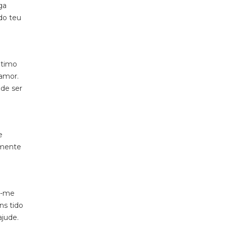
ga
do teu
ltimo
 amor.
ode ser
e
lmente
e-me
ns tido
ajude.