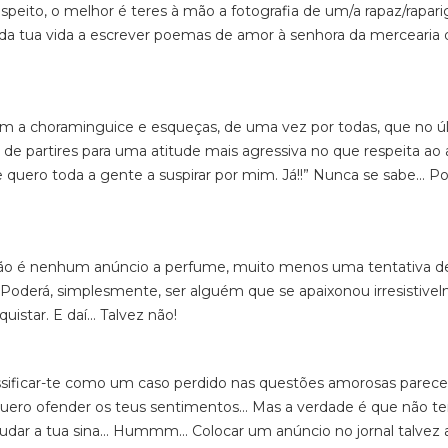
uspeito, o melhor é teres à mão a fotografia de um/a rapaz/rapari
to da tua vida a escrever poemas de amor à senhora da mercearia 
m a choraminguice e esqueças, de uma vez por todas, que no ú
ra de partires para uma atitude mais agressiva no que respeita ao
quero toda a gente a suspirar por mim. Já!!” Nunca se sabe... P
 não é nenhum anúncio a perfume, muito menos uma tentativa d
 Poderá, simplesmente, ser alguém que se apaixonou irresistive
istar. E daí... Talvez não!
assificar-te como um caso perdido nas questões amorosas parec
quero ofender os teus sentimentos... Mas a verdade é que não te
dar a tua sina... Hummm... Colocar um anúncio no jornal talvez 