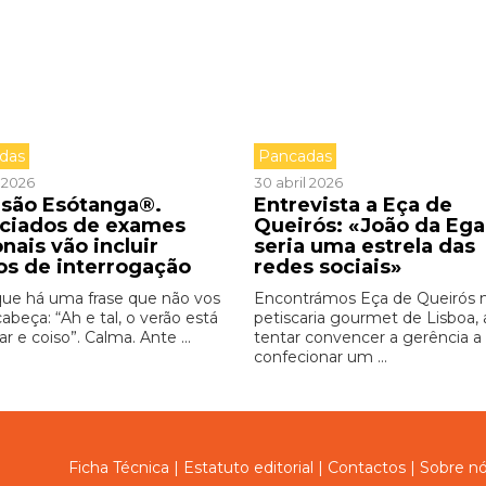
das
Pancadas
 2026
30 abril 2026
isão Esótanga®.
Entrevista a Eça de
ciados de exames
Queirós: «João da Ega
nais vão incluir
seria uma estrela das
os de interrogação
redes sociais»
 que há uma frase que não vos
Encontrámos Eça de Queirós
cabeça: “Ah e tal, o verão está
petiscaria gourmet de Lisboa, 
r e coiso”. Calma. Ante ...
tentar convencer a gerência a
confecionar um ...
Ficha Técnica
|
Estatuto editorial
|
Contactos
|
Sobre n