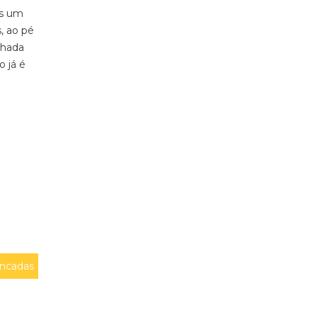
es um
, ao pé
chada
 já é
ncadas