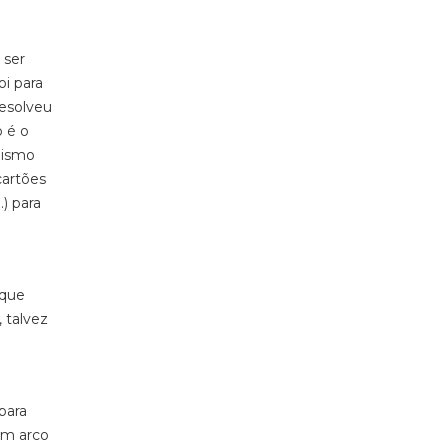
 ser
oi para
resolveu
 é o
mismo
cartões
) para
 que
 talvez
para
um arco