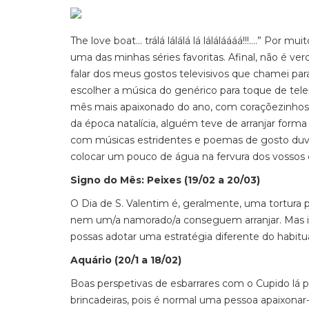
The love boat... trálá lálálá lá láláláááá!!!....” Por
uma das minhas séries favoritas. Afinal, não é v
falar dos meus gostos televisivos que chamei pa
escolher a música do genérico para toque de tel
mês mais apaixonado do ano, com coraçõezinhos 
da época natalícia, alguém teve de arranjar for
com músicas estridentes e poemas de gosto duvid
colocar um pouco de água na fervura dos vossos 
Signo do Mês: Peixes (19/02 a 20/03)
O Dia de S. Valentim é, geralmente, uma tortura p
nem um/a namorado/a conseguem arranjar. Mas is
possas adotar uma estratégia diferente do habitu
Aquário (20/1 a 18/02)
Boas perspetivas de esbarrares com o Cupido lá 
brincadeiras, pois é normal uma pessoa apaixonar