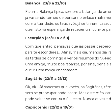
Balança (23/9 a 22/10)
És uma Balança típica, sempre a balançar de amor
já vai sendo tempo de pensar no enlace matrimonia
com a tua idade, os teus avós já se tinham casado 
dizer isto na esperança de receber um convite par
Escorpião (23/10 a 21/11)
Com que então, pensavas que ias passar desperc
para te esconderes... Afinal, mais dia, menos dia 
as tardes de domingo a ver os resumos do “X-Fa
uma amiga, muito boa rapariga, por sinal, pena é
que é uma moça encantadora...
Sagitário (22/11 a 21/12)
Ok, ok... Já sabemos que vocês, os Sagitários, tê
sem se preocupar onde caem. Mas este mês, caro 
pode voltar-se contra o feiticeiro. Nunca ouviste d
Capricórnio (22/12 a 19/01)