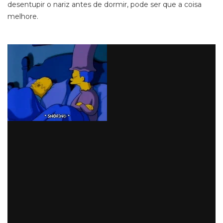
desentupir o nariz antes de dormir, pode ser que a coisa
melhore.