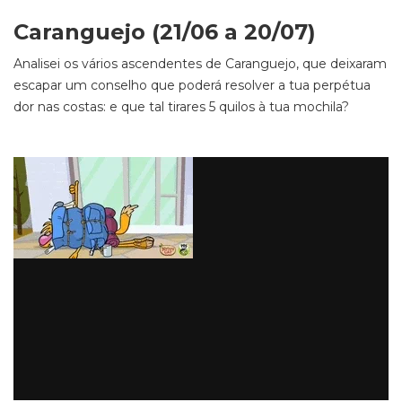
Caranguejo (21/06 a 20/07)
Analisei os vários ascendentes de Caranguejo, que deixaram
escapar um conselho que poderá resolver a tua perpétua
dor nas costas: e que tal tirares 5 quilos à tua mochila?