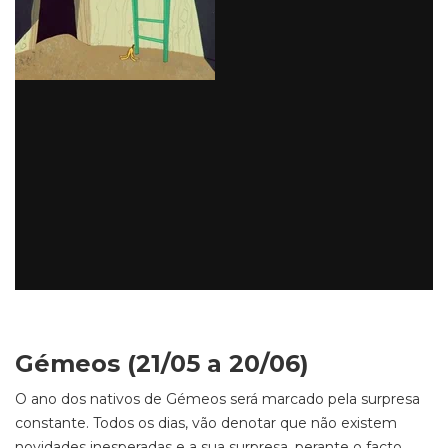
Gémeos (21/05 a 20/06)
O ano dos nativos de Gémeos será marcado pela surpresa
constante. Todos os dias, vão denotar que não existem
novidades inesperadas e a sua surpresa, perante o facto,