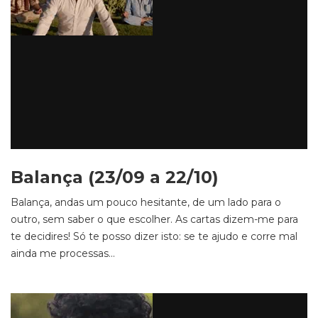
Balança (23/09 a 22/10)
Balança, andas um pouco hesitante, de um lado para o
outro, sem saber o que escolher. As cartas dizem-me para
te decidires! Só te posso dizer isto: se te ajudo e corre mal
ainda me processas…