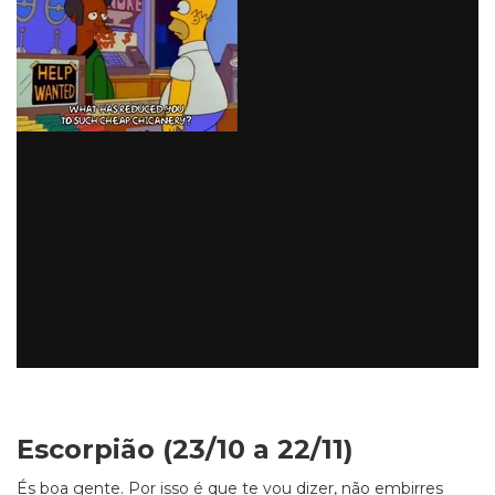
Escorpião (23/10 a 22/11)
És boa gente. Por isso é que te vou dizer, não embirres