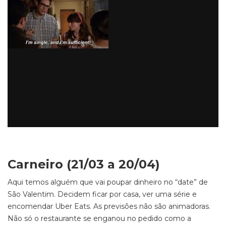
Carneiro (21/03 a 20/04)
Aqui temos alguém que vai poupar dinheiro no “date” de
São Valentim. Decidem ficar por casa, ver uma série e
encomendar Uber Eats. As previsões não são animadoras.
Não só o restaurante se enganou no pedido como a