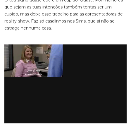
O teu signo quase que é um cupido. Quase. Por melhores
que sejam as tuas intenções também tentas ser um
cupido, mas deixa esse trabalho para as apresentadoras de
reality-show. Faz só casalinhos nos Sims, que aí não se
estraga nenhuma casa.