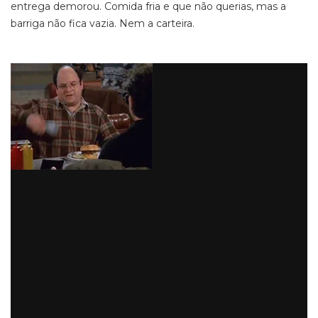
entrega demorou. Comida fria e que não querias, mas a
barriga não fica vazia. Nem a carteira.