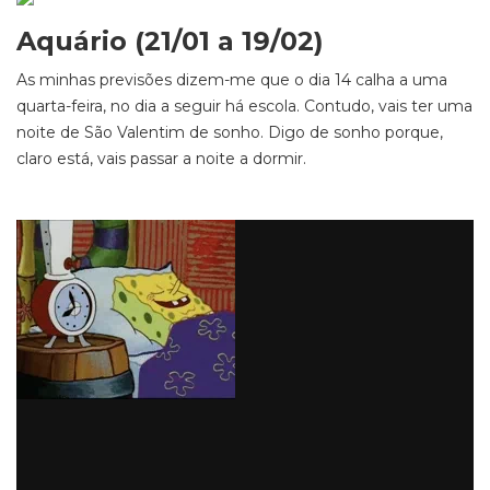
Aquário (21/01 a 19/02)
As minhas previsões dizem-me que o dia 14 calha a uma
quarta-feira, no dia a seguir há escola. Contudo, vais ter uma
noite de São Valentim de sonho. Digo de sonho porque,
claro está, vais passar a noite a dormir.