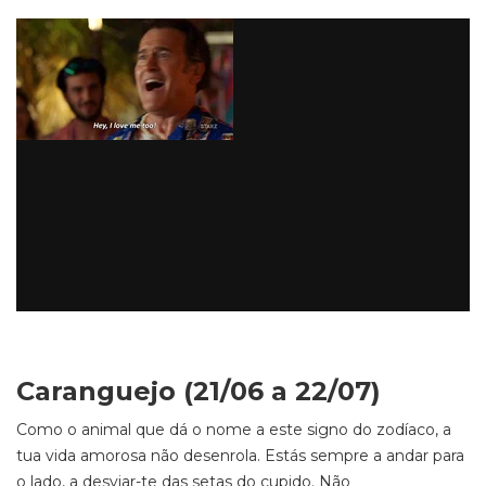
Caranguejo (21/06 a 22/07)
Como o animal que dá o nome a este signo do zodíaco, a
tua vida amorosa não desenrola. Estás sempre a andar para
o lado, a desviar-te das setas do cupido. Não