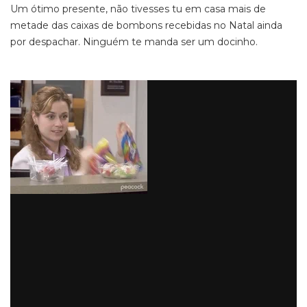
Um ótimo presente, não tivesses tu em casa mais de
metade das caixas de bombons recebidas no Natal ainda
por despachar. Ninguém te manda ser um docinho.