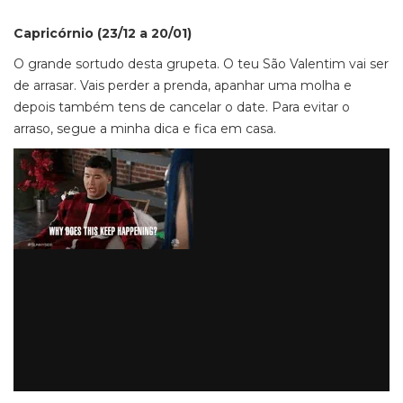
Capricórnio (23/12 a 20/01)
O grande sortudo desta grupeta. O teu São Valentim vai ser
de arrasar. Vais perder a prenda, apanhar uma molha e
depois também tens de cancelar o date. Para evitar o
arraso, segue a minha dica e fica em casa.