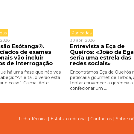
das
Pancadas
 2026
30 abril 2026
isão Esótanga®.
Entrevista a Eça de
ciados de exames
Queirós: «João da Ega
nais vão incluir
seria uma estrela das
os de interrogação
redes sociais»
 que há uma frase que não vos
Encontrámos Eça de Queirós
cabeça: “Ah e tal, o verão está
petiscaria gourmet de Lisboa, 
r e coiso”. Calma. Ante ...
tentar convencer a gerência a
confecionar um ...
Ficha Técnica
|
Estatuto editorial
|
Contactos
|
Sobre n