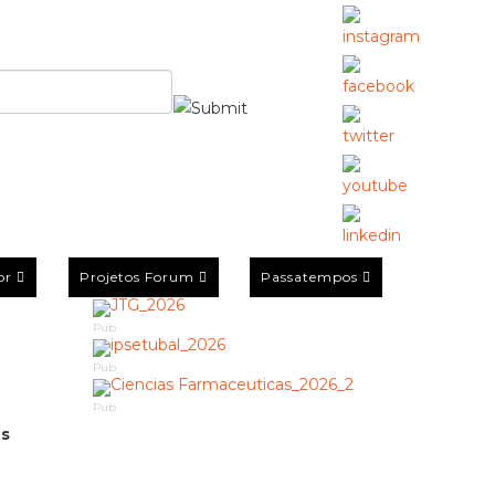
or
Projetos Forum
Passatempos
Pub
Pub
Pub
Os