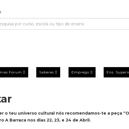
mias Forum
Saberes
Emprego
Ens. Superi
tar
er o teu universo cultural nós recomendamos-te a peça “
A Barraca nos dias 22, 23, e 24 de Abril.