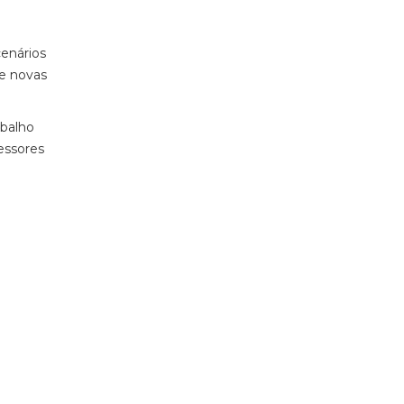
cenários
de novas
abalho
essores