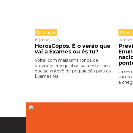
Pancadas
Panca
15 junho 2026
15 maio
HorosCópos. É o verão que
Prev
vai a Exames ou és tu?
Enun
nacio
Voltei com mais uma ronda de
pont
previsões fresquinhas para este mês
que se antevê de preparação para os
Já sei
Exames Na ...
sai da 
a chega