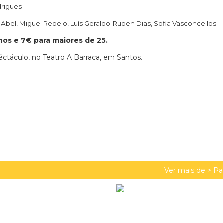
drigues
 Abel, Miguel Rebelo, Luís Geraldo, Ruben Dias, Sofia Vasconcellos
os e 7€ para maiores de 25.
éctáculo, no Teatro A Barraca, em Santos.
Ver mais de >
Pa