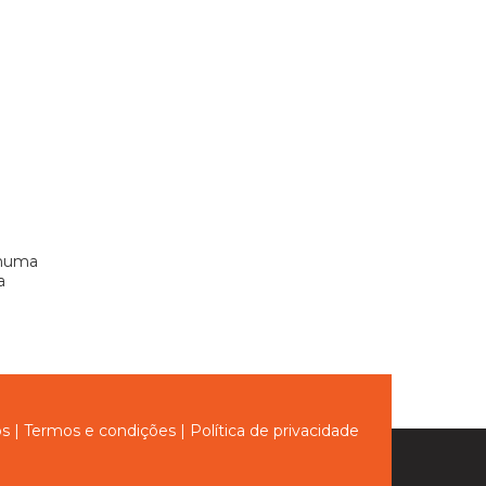
 numa
a
ós
|
Termos e condições
|
Política de privacidade