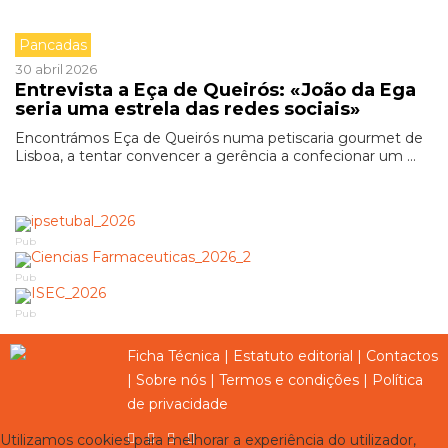
Pancadas
30 abril 2026
Entrevista a Eça de Queirós: «João da Ega
seria uma estrela das redes sociais»
Encontrámos Eça de Queirós numa petiscaria gourmet de
Lisboa, a tentar convencer a gerência a confecionar um ...
Pub
Pub
Pub
Ficha Técnica
|
Estatuto editorial
|
Contactos
|
Sobre nós
|
Termos e condições
|
Política
de privacidade
Utilizamos cookies para melhorar a experiência do utilizador,