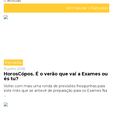
Noticias
Ver mais de >
Pancadas
Pancadas
15 junho 2026
HorosCópos. É o verão que vai a Exames ou
és tu?
Voltei com mais uma ronda de previsões fresquinhas para
este mês que se antevê de preparação para os Exames Na
...