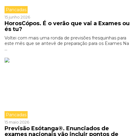
Pancadas
15 junho 2026
HorosCópos. É o verão que vai a Exames ou
és tu?
Voltei com mais uma ronda de previsões fresquinhas para
este mês que se antevê de preparação para os Exames Na
...
Pancadas
15 maio 2026
Previsão Esótanga®. Enunciados de
exames nacionais vão incluir pontos de