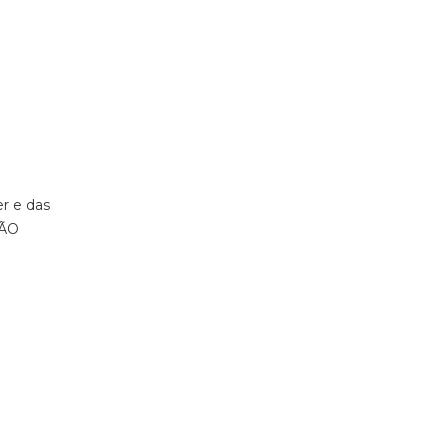
r e das
ÇÃO