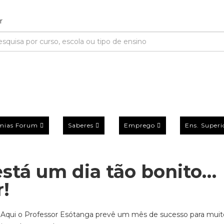
mias Forum
Saberes
Emprego
Ens. Superi
 está um dia tão bonito…
!
Aqui o Professor Esótanga prevê um mês de sucesso para muit