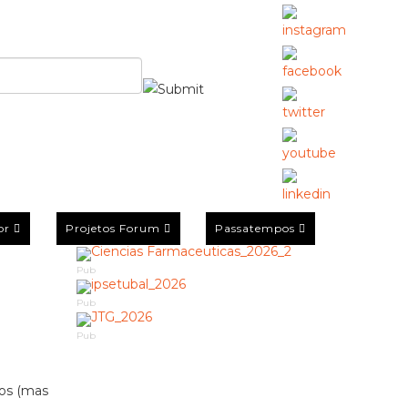
or
Projetos Forum
Passatempos
Pub
Pub
Pub
os (mas