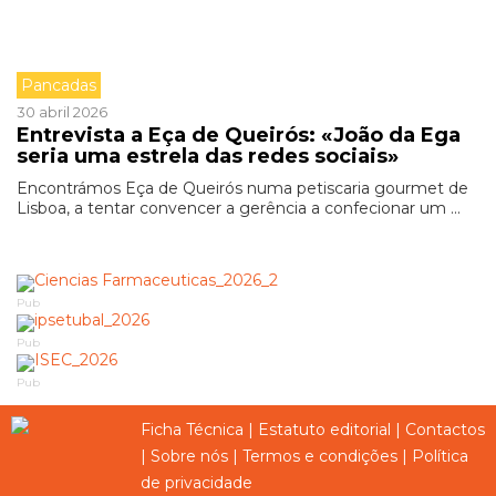
Pancadas
30 abril 2026
Entrevista a Eça de Queirós: «João da Ega
seria uma estrela das redes sociais»
Encontrámos Eça de Queirós numa petiscaria gourmet de
Lisboa, a tentar convencer a gerência a confecionar um ...
Pub
Pub
Pub
Ficha Técnica
|
Estatuto editorial
|
Contactos
|
Sobre nós
|
Termos e condições
|
Política
de privacidade