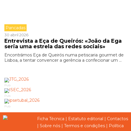
Pancadas
30 abril 2026
Entrevista a Eça de Queirós: «João da Ega
seria uma estrela das redes sociais»
Encontrámos Eça de Queirós numa petiscaria gourmet de
Lisboa, a tentar convencer a gerência a confecionar um ...
Pub
Pub
Pub
Ficha Técnica
|
Estatuto editorial
|
Contactos
|
Sobre nós
|
Termos e condições
|
Política