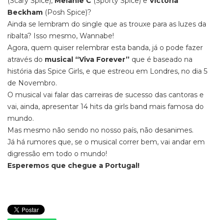
(Scary Spice),
Melanie C
(Sporty Spice) e
Victoria
Beckham
(Posh Spice)?
Ainda se lembram do single que as trouxe para as luzes da
ribalta? Isso mesmo, Wannabe!
Agora, quem quiser relembrar esta banda, já o pode fazer
através do
musical “Viva Forever”
que é baseado na
história das Spice Girls, e que estreou em Londres, no dia 5
de Novembro.
O musical vai falar das carreiras de sucesso das cantoras e
vai, ainda, apresentar 14 hits da girls band mais famosa do
mundo.
Mas mesmo não sendo no nosso país, não desanimes.
Já há rumores que, se o musical correr bem, vai andar em
digressão em todo o mundo!
Esperemos que chegue a Portugal!