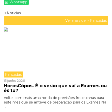
Whatsapp
Noticias
Ver mais de >
Pancadas
Pancadas
15 junho 2026
HorosCópos. É o verão que vai a Exames ou
és tu?
Voltei com mais uma ronda de previsões fresquinhas para
este mês que se antevê de preparação para os Exames Na
...