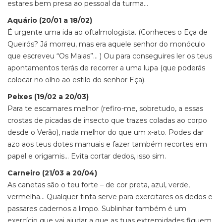
estares bem presa ao pessoal da turma…
Aquário (20/01 a 18/02)
É urgente uma ida ao oftalmologista. (Conheces o Eça de
Queirós? Já morreu, mas era aquele senhor do monóculo
que escreveu “Os Maias”… ) Ou para conseguires ler os teus
apontamentos terás de recorrer a uma lupa (que poderás
colocar no olho ao estilo do senhor Eça).
Peixes (19/02 a 20/03)
Para te escamares melhor (refiro-me, sobretudo, a essas
crostas de picadas de insecto que trazes coladas ao corpo
desde o Verão), nada melhor do que um x-ato. Podes dar
azo aos teus dotes manuais e fazer também recortes em
papel e origamis… Evita cortar dedos, isso sim.
Carneiro (21/03 a 20/04)
As canetas são o teu forte – de cor preta, azul, verde,
vermelha… Qualquer tinta serve para exercitares os dedos e
passares cadernos a limpo. Sublinhar também é um
exercício que vai ajudar a que as tuas extremidades fiquem