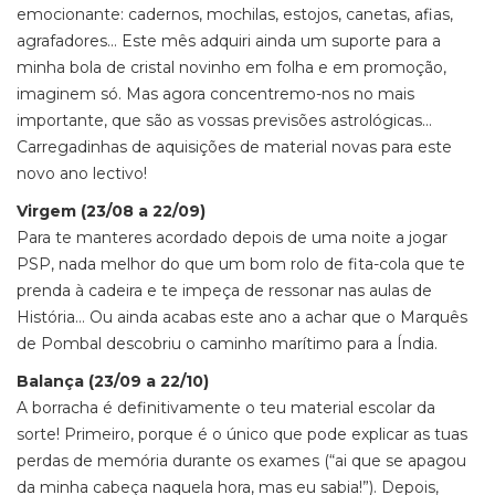
emocionante: cadernos, mochilas, estojos, canetas, afias,
agrafadores… Este mês adquiri ainda um suporte para a
minha bola de cristal novinho em folha e em promoção,
imaginem só. Mas agora concentremo-nos no mais
importante, que são as vossas previsões astrológicas…
Carregadinhas de aquisições de material novas para este
novo ano lectivo!
Virgem (23/08 a 22/09)
Para te manteres acordado depois de uma noite a jogar
PSP, nada melhor do que um bom rolo de fita-cola que te
prenda à cadeira e te impeça de ressonar nas aulas de
História… Ou ainda acabas este ano a achar que o Marquês
de Pombal descobriu o caminho marítimo para a Índia.
Balança (23/09 a 22/10)
A borracha é definitivamente o teu material escolar da
sorte! Primeiro, porque é o único que pode explicar as tuas
perdas de memória durante os exames (“ai que se apagou
da minha cabeça naquela hora, mas eu sabia!”). Depois,