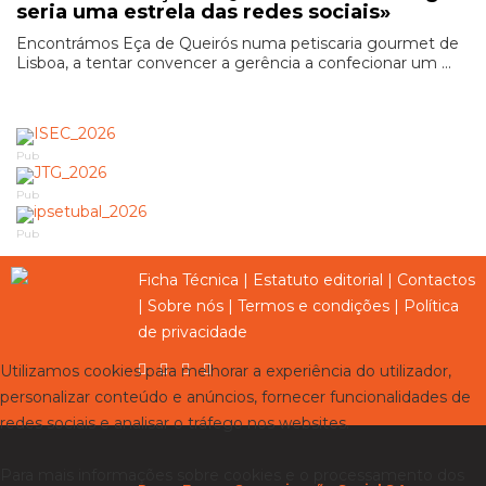
seria uma estrela das redes sociais»
Encontrámos Eça de Queirós numa petiscaria gourmet de
Lisboa, a tentar convencer a gerência a confecionar um ...
Pub
Pub
Pub
Ficha Técnica
|
Estatuto editorial
|
Contactos
|
Sobre nós
|
Termos e condições
|
Política
de privacidade
Utilizamos cookies para melhorar a experiência do utilizador,
personalizar conteúdo e anúncios, fornecer funcionalidades de
redes sociais e analisar o tráfego nos websites.
Para mais informações sobre cookies e o processamento dos