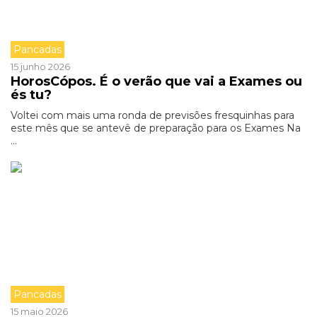
Pancadas
15 junho 2026
HorosCópos. É o verão que vai a Exames ou
és tu?
Voltei com mais uma ronda de previsões fresquinhas para
este mês que se antevê de preparação para os Exames Na
...
Pancadas
15 maio 2026