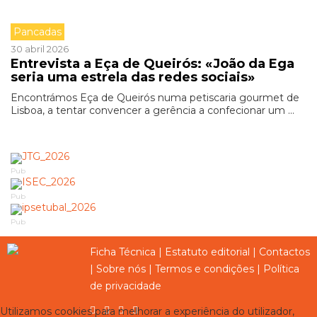
Pancadas
30 abril 2026
Entrevista a Eça de Queirós: «João da Ega
seria uma estrela das redes sociais»
Encontrámos Eça de Queirós numa petiscaria gourmet de
Lisboa, a tentar convencer a gerência a confecionar um ...
Pub
Pub
Pub
Ficha Técnica
|
Estatuto editorial
|
Contactos
|
Sobre nós
|
Termos e condições
|
Política
de privacidade
Utilizamos cookies para melhorar a experiência do utilizador,