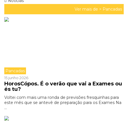
Noticias
Ver mais de >
Pancadas
Pancadas
15 junho 2026
HorosCópos. É o verão que vai a Exames ou
és tu?
Voltei com mais uma ronda de previsões fresquinhas para
este mês que se antevê de preparação para os Exames Na
...