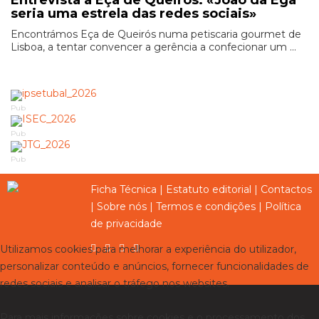
Entrevista a Eça de Queirós: «João da Ega
seria uma estrela das redes sociais»
Encontrámos Eça de Queirós numa petiscaria gourmet de
Lisboa, a tentar convencer a gerência a confecionar um ...
Pub
Pub
Pub
Ficha Técnica
|
Estatuto editorial
|
Contactos
|
Sobre nós
|
Termos e condições
|
Política
de privacidade
Utilizamos cookies para melhorar a experiência do utilizador,
personalizar conteúdo e anúncios, fornecer funcionalidades de
redes sociais e analisar o tráfego nos websites.
Para mais informações sobre cookies e o processamento dos