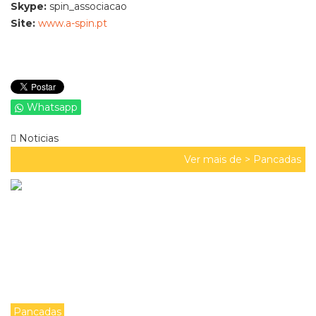
Skype:
spin_associacao
Site:
www.a-spin.pt
Whatsapp
Noticias
Ver mais de >
Pancadas
Pancadas