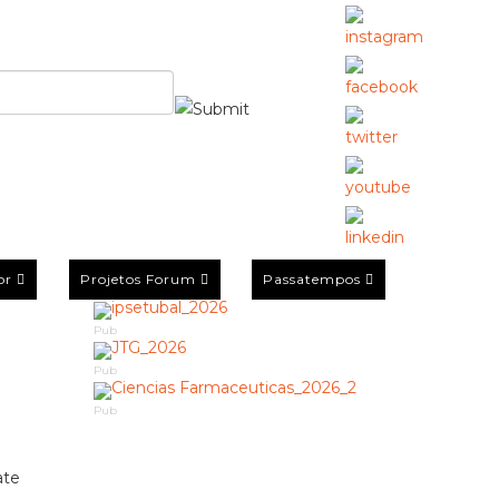
or
Projetos Forum
Passatempos
Pub
Pub
Pub
ate