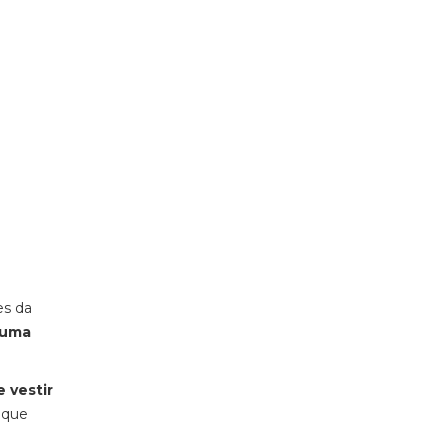
es da
numa
 vestir
o que