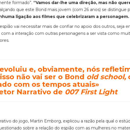
mente formado”.
“Vamos dar-lhe uma direção, mas não que
realçando que este Bond mais jovem (com 26 anos) se distingue p
huma ligação aos filmes que celebrizaram a personagem
spião vai necessitar mais de confiar no apoio dos outros, seja 
, com a interação com outras personagens a ser vista como mui
dores.
voluiu e, obviamente, nós refleti
 isso não vai ser o Bond
old school,
hado com os tempos atuais»
etor Narrativo de
007 First Light
rrativo do jogo, Martin Emborg, explicou a razão pela qual o estú
questionado sobre a relação do espião com as mulheres no mater