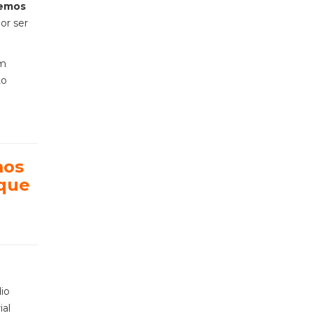
remos
or ser
.
em
to
mos
que
dio
ial