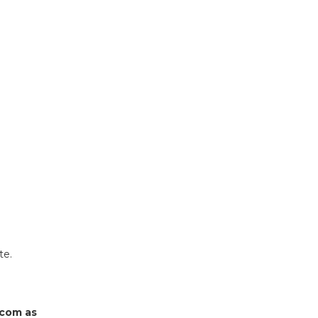
te.
 com as