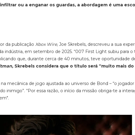
e infiltrar ou a enganar os guardas, a abordagem é uma esc
tor da publicação
Xbox Wire,
Joe Skrebels, descreveu a sua exper
indústria, em setembro de 2025. “007 First Light subiu para o
xplicando que, durante cerca de 40 minutos, teve oportunidade d
itman,
Skrebels considera que o título será “muito mais do
l na mecânica de jogo ajustada ao universo de Bond – “o jogado
do inimigo”. “Por essa razão, o início da missão obriga-te a inter
gem".