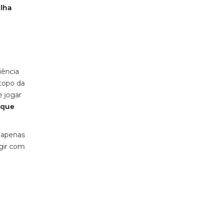
olha
iência
 topo da
e jogar
 que
r apenas
agir com