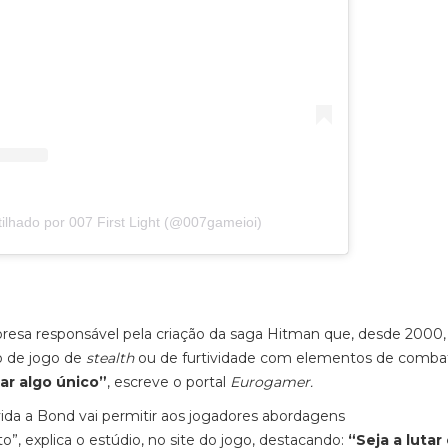
ilhado por 007 First Light (@007gameioi)
presa responsável pela criação da saga Hitman que, desde 2000,
o de jogo de
stealth
ou de furtividade com elementos de comba
ar algo único”
, escreve o portal
Eurogamer.
ida a Bond vai permitir aos jogadores abordagens
to”, explica o estúdio, no site do jogo, destacando:
“Seja a lutar