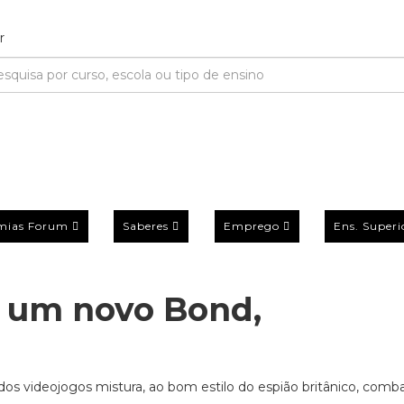
mias Forum
Saberes
Emprego
Ens. Superi
Há um novo Bond,
os videojogos mistura, ao bom estilo do espião britânico, comb