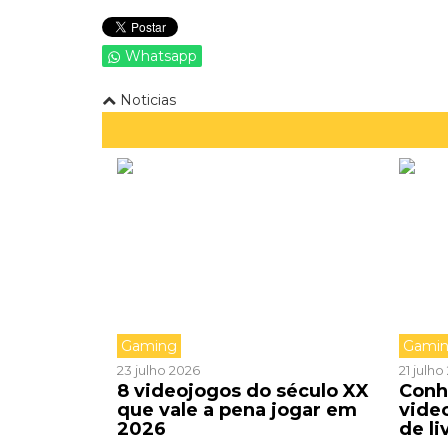
Whatsapp
Noticias
Gaming
Gami
23 julho 2026
21 julh
8 videojogos do século XX
Conh
que vale a pena jogar em
vide
2026
de li