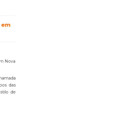
em
em Nova
 chamada
pos das
tilo de