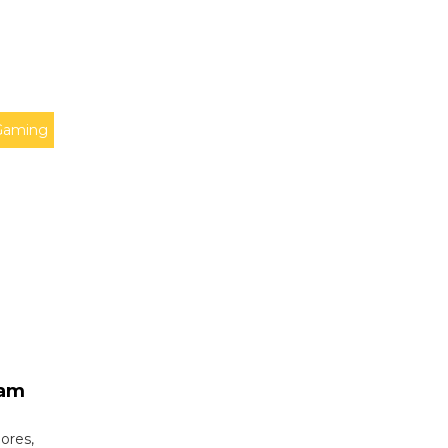
Gaming
vam
ores,