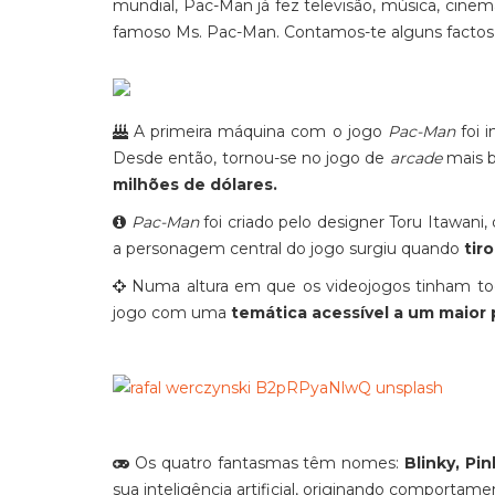
mundial, Pac-Man já fez televisão, música, cin
famoso Ms. Pac-Man. Contamos-te alguns factos 
A primeira máquina com o jogo
Pac-Man
foi 
Desde então, tornou-se no jogo de
arcade
mais 
milhões de dólares.
Pac-Man
foi criado pelo designer Toru Itawani,
a personagem central do jogo surgiu quando
tir
Numa altura em que os videojogos tinham todo
jogo com uma
temática acessível a um maior 
Os quatro fantasmas têm nomes:
Blinky, Pin
sua inteligência artificial, originando comportam