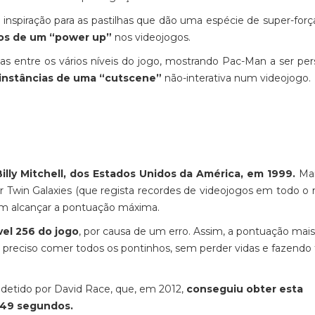
 inspiração para as pastilhas que dão uma espécie de super-forç
los de um “power up”
nos videojogos.
entre os vários níveis do jogo, mostrando Pac-Man a ser per
instâncias de uma “cutscene”
não-interativa num videojogo.
illy Mitchell, dos Estados Unidos da América, em 1999.
Mai
or Twin Galaxies (que regista recordes de videojogos em todo o
ram alcançar a pontuação máxima.
vel 256 do jogo
, por causa de um erro. Assim, a pontuação mais
o preciso comer todos os pontinhos, sem perder vidas e fazendo
 detido por David Race, que, em 2012,
conseguiu obter esta
 49 segundos.