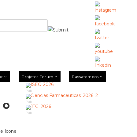
or
Projetos Forum
Passatempos
Pub
 o
Pub
Pub
 e ícone