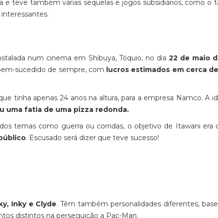
ema e teve também várias sequelas e jogos subsidiários, como 
interessantes.
instalada num cinema em Shibuya, Tóquio, no dia
22 de maio d
bem-sucedido de sempre, com
lucros estimados em cerca de 
 que tinha apenas 24 anos na altura, para a empresa Namco. A id
ou uma fatia de uma pizza redonda.
s temas como guerra ou corridas, o objetivo de Itawani era 
público
. Escusado será dizer que teve sucesso!
ky, Inky e Clyde
. Têm também personalidades diferentes, bas
entos distintos na perseguição a Pac-Man.