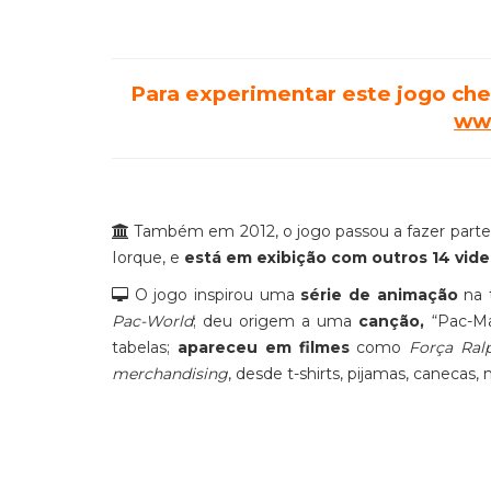
Para experimentar este jogo chei
ww
Também em 2012, o jogo passou a fazer part
Iorque, e
está em exibição com outros 14 video
O jogo inspirou uma
série de animação
na t
Pac-World
; deu origem a uma
canção,
“Pac-Ma
tabelas;
apareceu em filmes
como
Força Ral
merchandising
, desde t-shirts, pijamas, canecas,