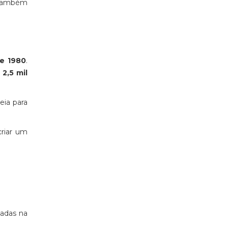
o também
e 1980
.
2,5 mil
eia para
criar um
eadas na