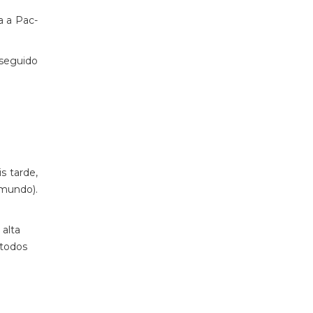
a a Pac-
seguido
s tarde,
 mundo).
 alta
 todos