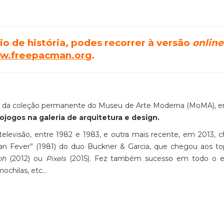
o de história, podes recorrer à versão
online
w.freepacman.org
.
e da coleção permanente do Museu de Arte Moderna (MoMA), 
jogos na galeria de arquitetura e design.
elevisão, entre 1982 e 1983, e outra mais recente, em 2013,
n Fever” (1981) do duo Buckner & Garcia, que chegou aos to
ph
(2012) ou
Pixels
(2015). Fez também sucesso em todo o es
 mochilas, etc…