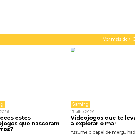
Ver mais de >
ng
Gaming
o 2026
15 julho 2026
eces estes
Videojogos que te le
ojogos que nasceram
a explorar o mar
vros?
Assume o papel de mergulhad