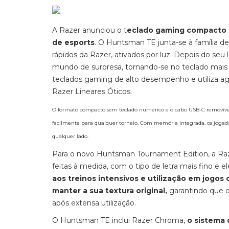
A Razer anunciou o t
eclado gaming compacto H
de esports
. O Huntsman TE junta-se à família d
rápidos da Razer, ativados por luz. Depois do 
mundo de surpresa, tornando-se no teclado mais 
teclados gaming de alto desempenho e utiliza ag
Razer Lineares Óticos.
O formato compacto sem teclado numérico e o cabo USB-C removível
facilmente para qualquer torneio. Com memória integrada, os joga
qualquer lado.
Para o novo Huntsman Tournament Edition, a Raze
feitas à medida, com o tipo de letra mais fino e 
aos treinos intensivos e utilização em jogos 
manter a sua textura original,
garantindo que 
após extensa utilização.
O Huntsman TE inclui Razer Chroma,
o sistema 