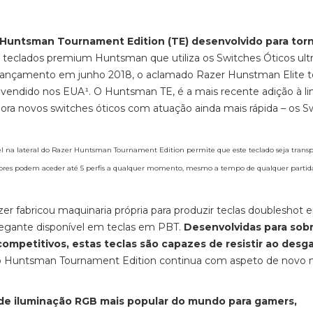
untsman Tournament Edition (TE) desenvolvido para tor
e teclados premium Huntsman que utiliza os Switches Óticos ult
seu lançamento em junho 2018, o aclamado Razer Hunstman Elite
vendido nos EUA¹. O Huntsman TE, é a mais recente adição à li
ora novos switches óticos com atuação ainda mais rápida – os S
 na lateral do Razer Huntsman Tournament Edition permite que este teclado seja trans
dores podem aceder até 5 perfis a qualquer momento, mesmo a tempo de qualquer parti
r fabricou maquinaria própria para produzir teclas doubleshot
elegante disponível em teclas em PBT.
Desenvolvidas para sobr
competitivos, estas teclas são capazes de resistir ao desg
o Huntsman Tournament Edition continua com aspeto de nov
de iluminação RGB mais popular do mundo para gamers,