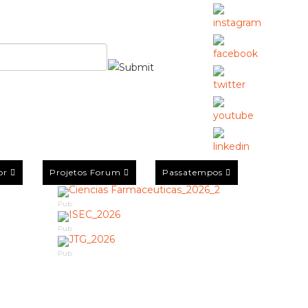
or
Projetos Forum
Passatempos
Pub
Pub
Pub