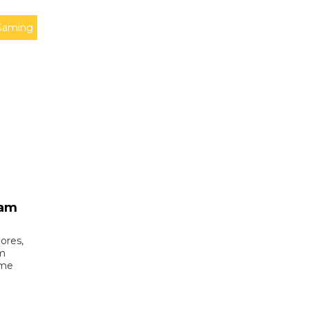
Gaming
vam
ores,
um
ome