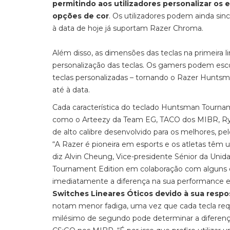
permitindo aos utilizadores personalizar os 
opções de cor
. Os utilizadores podem ainda sin
à data de hoje já suportam Razer Chroma.
Além disso, as dimensões das teclas na primeira l
personalização das teclas. Os gamers podem esco
teclas personalizadas – tornando o Razer Hunts
até à data.
Cada característica do teclado Huntsman Tourname
como o Arteezy da Team EG, TACO dos MIBR, Ryuj
de alto calibre desenvolvido para os melhores, pe
“A Razer é pioneira em esports e os atletas têm
diz Alvin Cheung, Vice-presidente Sénior da Un
Tournament Edition em colaboração com alguns 
imediatamente a diferença na sua performance 
Switches Lineares Óticos devido à sua resp
notam menor fadiga, uma vez que cada tecla re
milésimo de segundo pode determinar a diferença 