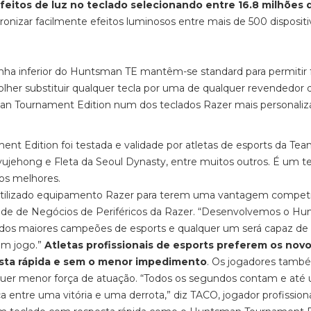
efeitos de luz no teclado selecionando entre 16.8 milhões 
cronizar facilmente efeitos luminosos entre mais de 500 disposit
inha inferior do Huntsman TE mantêm-se standard para permitir f
lher substituir qualquer tecla por uma de qualquer revendedor 
man Tournament Edition num dos teclados Razer mais personaliz
nt Edition foi testada e validade por atletas de esports da Te
ehong e Fleta da Seoul Dynasty, entre muitos outros. É um t
los melhores.
 utilizado equipamento Razer para terem uma vantagem competit
idade de Negócios de Periféricos da Razer. “Desenvolvemos o H
dos maiores campeões de esports e qualquer um será capaz de 
em jogo.”
Atletas profissionais de esports preferem os nov
osta rápida e sem o menor impedimento
. Os jogadores tamb
quer menor força de atuação. “Todos os segundos contam e até
entre uma vitória e uma derrota,” diz TACO, jogador profission