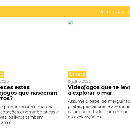
Ver mais de >
ng
Gaming
o 2026
15 julho 2026
eces estes
Videojogos que te le
ojogos que nasceram
a explorar o mar
vros?
Assume o papel de mergulhad
piratas, pescadores e até de 
e proporcionarem material
caranguejo. Tudo, claro em n
daptações cinematográficas e
da exploração m ...
ivas, os livros também
am o i ...