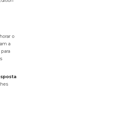
dition
horar o
zam a
 para
s
esposta
ches