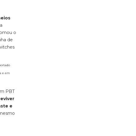
neios
ra
 tomou o
nha de
witches
portado
da e em
 em PBT
eviver
aste e
o mesmo