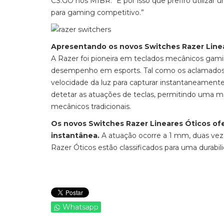
CS:GO nos MIBR. “É por isso que prefiro utiliza
para gaming competitivo.”
Apresentando os novos Switches Razer Line
A Razer foi pioneira em teclados mecânicos gami
desempenho em esports. Tal como os aclamados S
velocidade da luz para capturar instantaneamente 
detetar as atuações de teclas, permitindo uma m
mecânicos tradicionais.
Os novos Switches Razer Lineares Óticos of
instantânea.
A atuação ocorre a 1 mm, duas veze
Razer Óticos estão classificados para uma durabil
Whatsapp