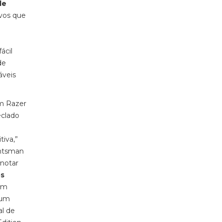
de
ivos que
ácil
de
áveis
am Razer
eclado
iva,”
untsman
notar
os
ém
 um
al de