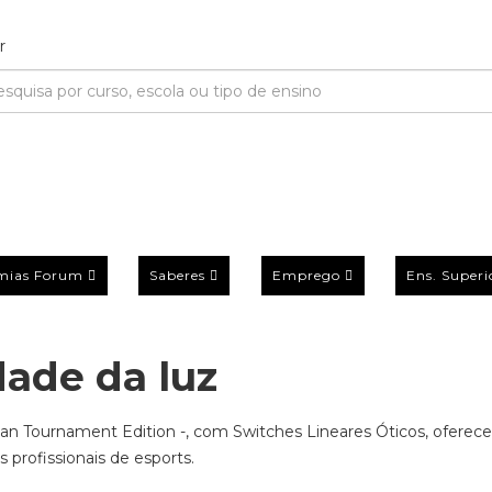
mias Forum
Saberes
Emprego
Ens. Superi
dade da luz
an Tournament Edition -, com Switches Lineares Óticos, oferece
 profissionais de esports.