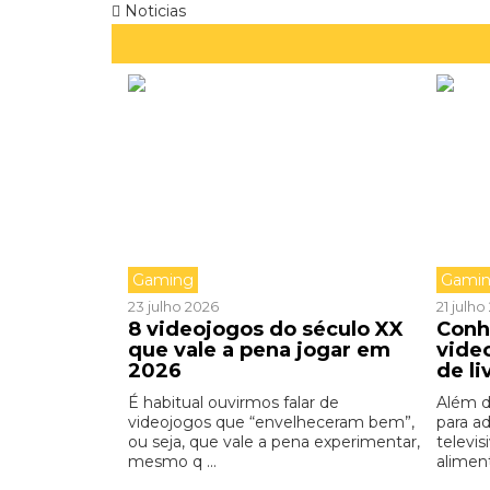
Noticias
Gaming
Gami
23 julho 2026
21 julh
8 videojogos do século XX
Conh
que vale a pena jogar em
vide
2026
de li
É habitual ouvirmos falar de
Além d
videojogos que “envelheceram bem”,
para a
ou seja, que vale a pena experimentar,
televis
mesmo q ...
aliment