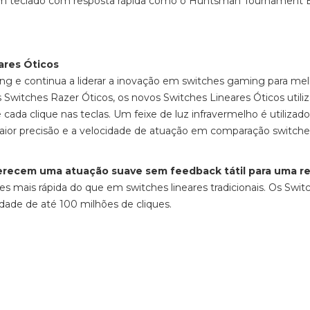
r um teclado com resposta rápida como o Huntsman Tournament E
ares Óticos
ng e continua a liderar a inovação em switches gaming para mel
witches Razer Óticos, os novos Switches Lineares Óticos utili
cada clique nas teclas. Um feixe de luz infravermelho é utilizado
aior precisão e a velocidade de atuação em comparação switche
erecem uma atuação suave sem feedback tátil para uma r
s mais rápida do que em switches lineares tradicionais. Os Swit
idade de até 100 milhões de cliques.