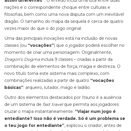
assim diferentes”
. O enredo inclui uma luta entre duas
nações e o correspondente choque entre culturas e
filosofias, bem como uma nova disputa com um inevitável
dragão. O tamanho do mapa da sequela é cerca de quatro
vezes maior do que o do jogo original.
Uma das principais inovações está na inclusão de novas
classes (ou
“vocações”
) que o jogador poderá escolher no
momento de criar uma personagem. Originalmente,
Dragon’s Dogma
incluía 9 classes – criadas a partir da
combinação de elementos de força, magia e destreza. O
novo título torna este sistema mais complexo, com
combinações realizadas a partir de quatro
“vocações
básicas”
: arqueiro, lutador, mago e ladrão.
Outro dos elementos destacados por Itsuno é a ausência
de um sistema de
fast travel
que permita aos jogadores
cruzar o mapa instantaneamente.
“Viajar num jogo é
entediante? Isso não é verdade. Só é um problema se
o teu jogo for entediante”
, explicou o criador, antes de