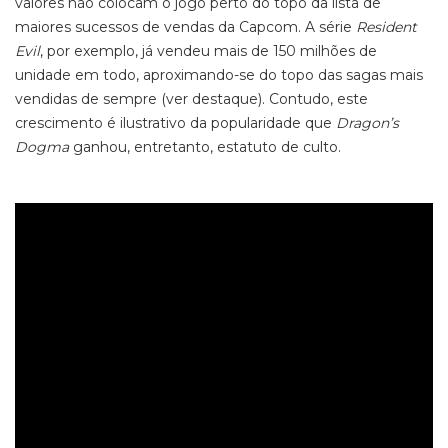
valores não colocam o jogo perto do topo da lista de
maiores sucessos de vendas da Capcom. A série
Resident
Evil
, por exemplo, já vendeu mais de 150 milhões de
unidade em todo, aproximando-se do topo das sagas mais
vendidas de sempre (ver destaque). Contudo, este
crescimento é ilustrativo da popularidade que
Dragon’s
Dogma
ganhou, entretanto, estatuto de culto.