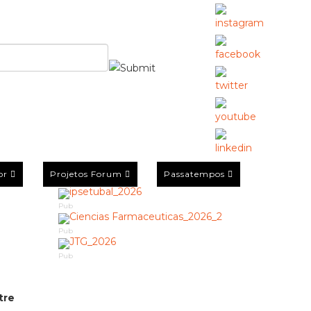
or
Projetos Forum
Passatempos
Pub
Pub
Pub
tre