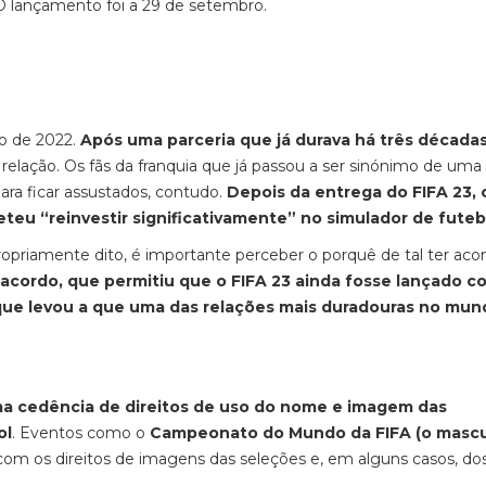
. O lançamento foi a 29 de setembro
.
 de 2022.
Após uma parceria que já durava há três década
relação. Os fãs da franquia que já passou a ser sinónimo de uma
ara ficar assustados, contudo.
Depois da entrega do FIFA 23, 
teu “reinvestir significativamente” no simulador de futeb
ropriamente dito, é importante perceber o porquê de tal ter aco
acordo, que permitiu que o FIFA 23 ainda fosse lançado c
ue levou a que uma das relações mais duradouras no mun
uma cedência de direitos de uso do nome e imagem das
ol
. Eventos como o
Campeonato do Mundo da FIFA (o mascul
com os direitos de imagens das seleções e, em alguns casos, do