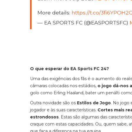
More details:
https://t.co/3fi6YPOH2
— EA SPORTS FC (@EASPORTSFC)
O que esperar do EA Sports FC 24?
Uma das exigências dos fãs é o aumento do real
câmaras colocadas nos estádios,
o jogo dá-nos 
golo como Erling Haaland, bater um penálti como
Outra novidade são os
Estilos de Jogo
. No jogo
jogador e às suas características.
Cortes mais re
estrondosos
. Estas são algumas das característ
craque com estas capacidades. Ou, quem sabe, a
que faça a diferença na tua equipa.