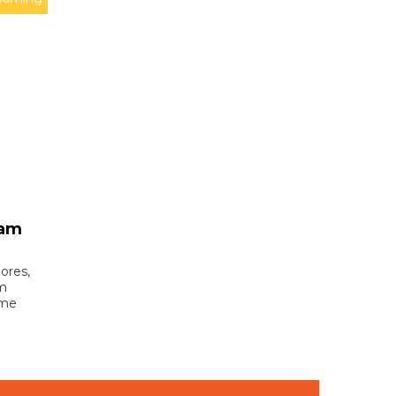
vam
ores,
um
ome