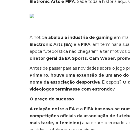
Eletronic
Arts
e FIFA
. Sabe toda a história aqui
A notícia
abalou a indústria de
gaming
em maio
Electronic Arts (EA)
e a
FIFA
iam terminar a sua 
época futebolística não chegaram a ter motivos p
diretor geral da EA Sports, Cam Weber, prome
Antes de passar para as novidades sobre o jogo p
Primeiro, houve uma extensão de um ano do 
nome da associação desportiva
. E depois?
O q
videojogos terminasse com estrondo?
O preço do sucesso
A relação entre a EA e a FIFA baseava-se n
competições oficiais da associação de futeb
mais tarde, o feminino)
apareciam licenciados, 
estádios, totalmente disponíveis.