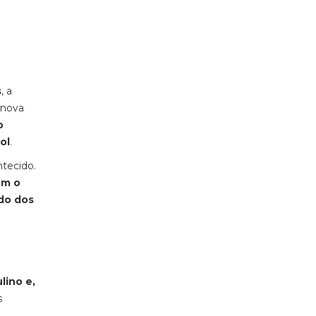
s
, a
 nova
o
ol
.
ntecido.
om o
do dos
ino e,
s