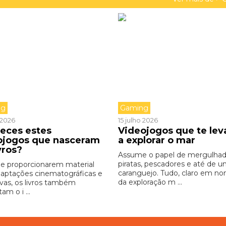
ng
Gaming
o 2026
15 julho 2026
eces estes
Videojogos que te le
ojogos que nasceram
a explorar o mar
vros?
Assume o papel de mergulhad
piratas, pescadores e até de 
e proporcionarem material
caranguejo. Tudo, claro em n
daptações cinematográficas e
da exploração m ...
ivas, os livros também
am o i ...