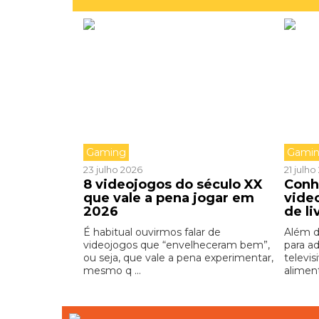
Gaming
Gami
23 julho 2026
21 julh
8 videojogos do século XX
Conh
que vale a pena jogar em
vide
2026
de li
É habitual ouvirmos falar de
Além d
videojogos que “envelheceram bem”,
para a
ou seja, que vale a pena experimentar,
televis
mesmo q ...
aliment