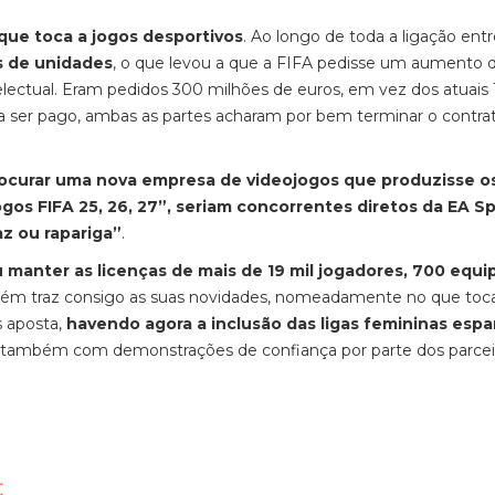
que toca a jogos desportivos
. Ao longo de toda a ligação entr
s de unidades
, o que levou a que a FIFA pedisse um aumento d
lectual. Eram pedidos 300 milhões de euros, em vez dos atuais 
 ser pago, ambas as partes acharam por bem terminar o contra
rocurar uma nova empresa de videojogos que produzisse o
os FIFA 25, 26, 27”, seriam concorrentes diretos da EA Sp
az ou rapariga”
.
u manter as licenças de mais de 19 mil jogadores, 700 equi
ém traz consigo as suas novidades, nomeadamente no que toc
s aposta,
havendo agora a inclusão das ligas femininas esp
iu também com demonstrações de confiança por parte dos parcei
C