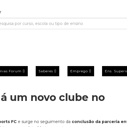
mias Forum
Saberes
Emprego
Ens. Superi
Há um novo clube no
ports FC
e surge no seguimento da
conclusão da parceria en