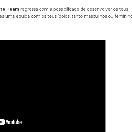
ate Team
regressa com a possibilidade de desenvolver os teus
es uma equipa com os teus ídolos, tanto masculinos ou feminino