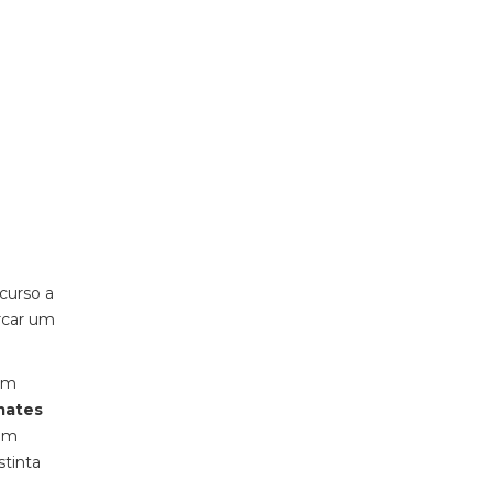
curso a
rcar um
 um
mates
 um
tinta