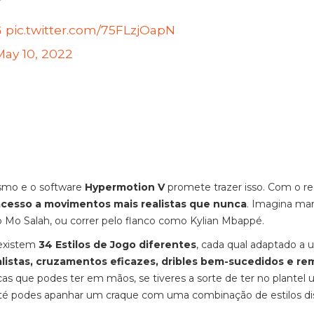
G
pic.twitter.com/75FLzjOapN
May 10, 2022
ismo e o software
Hypermotion V
promete trazer isso. Com o re
acesso a movimentos mais realistas que nunca
. Imagina ma
 Mo Salah, ou correr pelo flanco como Kylian Mbappé.
 existem
34 Estilos de Jogo diferentes
, cada qual adaptado a
alistas, cruzamentos eficazes, dribles bem-sucedidos e re
icas que podes ter em mãos, se tiveres a sorte de ter no plantel
té podes apanhar um craque com uma combinação de estilos dis