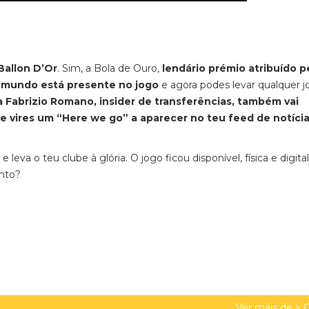
Ballon D’Or
. Sim, a Bola de Ouro,
lendário prémio atribuído p
o mundo está presente no jogo
e agora podes levar qualquer 
ta Fabrizio Romano, insider de transferências, também vai
e vires um “Here we go” a aparecer no teu feed de notícia
 leva o teu clube à glória. O jogo ficou disponível, física e digit
nto?
Ver mais de >