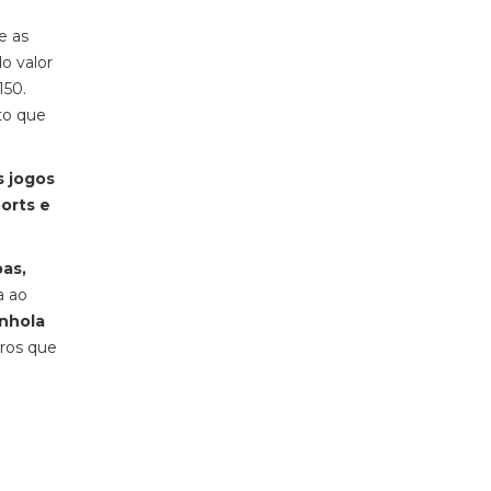
e as
o valor
150.
to que
s jogos
orts e
pas,
a ao
anhola
ros que