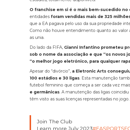
O franchise
em si é o mais bem-sucedido no 
entidades
foram vendidas mais de 325 milhõe
que a EA pagava pelo uso da sua propriedade inte
Como não houve entendimento quanto ao valor a
as unia.
Do lado da FIFA,
Gianni Infantino prometeu p
sob o nome da associação e que “os novos jog
“o melhor jogo eletrónico, para qualquer rap
Apesar do “divórcio”,
a Eletronic Arts consegui
100 estádios e 30 ligas
. Esta manutenção tamb
futebol feminino que começa a ser cada vez mai
e germânicas
. A manutenção das ligas coincid
têm visto as suas licenças representadas no jogo.
Join The Club
Learn more July 2023
#EASPORTSF