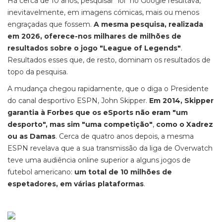
Há cerca de 10 anos, pesquisar "lol" no Google resultava,
inevitavelmente, em imagens cómicas, mais ou menos
engraçadas que fossem.
A mesma pesquisa, realizada
em 2026, oferece-nos milhares de milhões de
resultados sobre o jogo "League of Legends"
.
Resultados esses que, de resto, dominam os resultados de
topo da pesquisa.
A mudança chegou rapidamente, que o diga o Presidente
do canal desportivo ESPN, John Skipper.
Em 2014, Skipper
garantia à Forbes que os eSports não eram "um
desporto", mas sim "uma competição"
,
como o Xadrez
ou as Damas
. Cerca de quatro anos depois, a mesma
ESPN revelava que a sua transmissão da liga de Overwatch
teve uma audiência online superior a alguns jogos de
futebol americano:
um total de 10 milhões de
espetadores, em várias plataformas
.