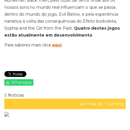
Alzheimer, Back Then, pelo título de terror onde até os
nossos sons no mundo real influenciam o que se passa
dentro do mundo do jogo, Evil Below, e pela experiência
narrativa à volta das consequências do Efeito borboleta,
Sophia and the Girl from the Past.
Quatro destes jogos
estão atualmente em desenvolvimento
.
Para saberes mais clica
aqui
.
Whatsapp
Noticias
Ver mais de >
Gaming