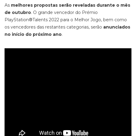
As
melhores propostas serão reveladas durante o mês
de outubro
. O grande vencedor do Prémio
PlayStation®Talents 2022 para o Melhor Jogo, bem como
os vencedores das restantes categorias, serão
anunciados
no início do próximo ano
.