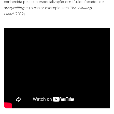
conhecida pela sua especialização em títulos focados de
storytelling
cujo maior exemplo será
The Walking
Dead
(2012).