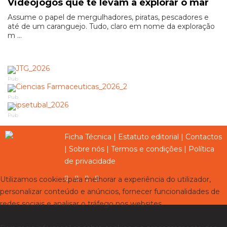
Videojogos que te levam a explorar o mar
Assume o papel de mergulhadores, piratas, pescadores e
até de um caranguejo. Tudo, claro em nome da exploração
m ...
Pub
Pub
Pub
Ficha Técnica
|
Estatuto editorial
|
Contactos
|
Sobre nós
|
Termos e condições
|
Política
de privacidade
Utilizamos cookies para melhorar a experiência do utilizador,
personalizar conteúdo e anúncios, fornecer funcionalidades de
redes sociais e analisar o tráfego nos websites.