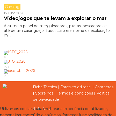
Gaming
15 julho 2026
Videojogos que te levam a explorar o mar
Assume o papel de mergulhadores, piratas, pescadores e
até de um caranguejo. Tudo, claro em nome da exploração
m ...
Pub
Pub
Pub
Ficha Técnica
|
Estatuto editorial
|
Contactos
|
Sobre nós
|
Termos e condições
|
Política
de privacidade
Utilizamos cookies para melhorar a experiência do utilizador,
personalizar conteúdo e anúncios, fornecer funcionalidades de