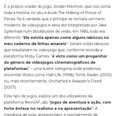
É o próprio criador do jogo, Jordan Mechner, que nos conta
toda a história, no seu e-book The Making of Prince of
Persia. Se é verdade que o príncipe se tornaria um herói
moderno de videojogos e seria até interpretado por Jake
Gyllenhaal num blockbuster de verão, em 1985, tudo era
diferente: “
Ele existia apenas como alguns rabiscos no
meu caderno de linhas amarelo
”. Seriam estes rabiscos
que resultariam no videojogo que, conforme recorda a
plataforma Moby Games, “
é visto como um progenitor
do género de videojogos cinematográficos de
plataformas
” – uma ilustre categoria onde podemos
encontrar títulos como Half-Life (1998), Tomb Raider (2000)
ou, mais recentemente, Uncharted e Assassin’s Creed
(2007).
Este tipo de jogos, explica um dos utilizadores da
plataforma NeoGAF, são “
jogos de aventura e ação, com
forte ênfase no realismo e na apresentação
”. A
mecânica de jogo, acrescentam, é normalmente de