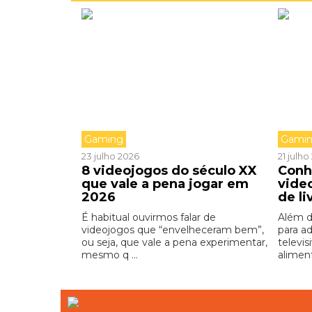
Gaming
Gami
23 julho 2026
21 julh
8 videojogos do século XX
Conh
que vale a pena jogar em
vide
2026
de li
É habitual ouvirmos falar de
Além d
videojogos que “envelheceram bem”,
para a
ou seja, que vale a pena experimentar,
televis
mesmo q ...
aliment