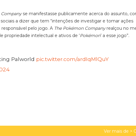
 Company
se manifestasse publicamente acerca do assunto, c
ociais a dizer que tem “intenções de investigar e tomar ações
a responsável pelo jogo. A
The Pokémon Company
realçou no 
propriedade intelectual e ativos de ‘
Pokémon
’ a esse jogo”.
ting Palworld
pic.twitter.com/ardIqMlQuY
2024
Ver mais de >