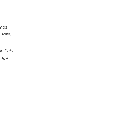
rmos
s
Pals
,
os
Pals
,
ntigo