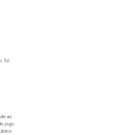
o. Só
sde as
do jogo
úblico