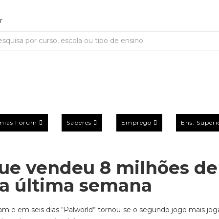
mias Forum
Saberes
Emprego
Ens. Superi
que vendeu 8 milhões de
na última semana
eam e em seis dias “Palworld” tornou-se o segundo jogo mais jo