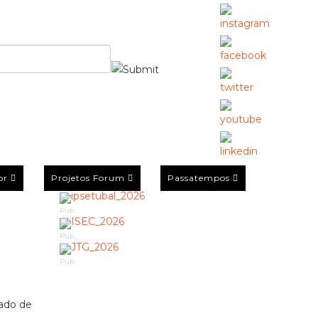
or
Projetos Forum
Passatempos
Pub
Pub
Pub
gado de