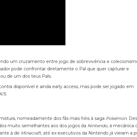
ndo um cruzamento entre jogo de sobrevivência e colecionism
ador pode confrontar diretamente o Pal que quer capturar e
ou de um dos teus Pals.
ontra disponível é ainda early access, mas pode ser jogado em
X/S
.
mistura, nomeadamente dos fãs mais fiéis à saga
Pokémon
. De
ados muito semelhantes aos dos jogos da
Nintendo
, à mecânica 
ante à de
Minecraft
, até ex-executivos da Nintendo já vieram a p