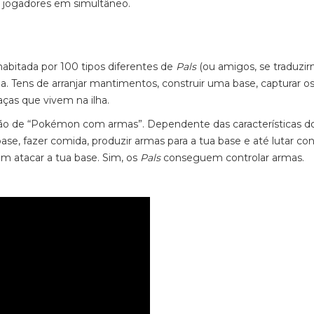
 jogadores em simultâneo.
habitada por 100 tipos diferentes de
Pals
(ou amigos, se traduzi
ia. Tens de arranjar mantimentos, construir uma base, capturar o
eaças que vivem na ilha.
ão de “Pokémon com armas”. Dependente das características d
se, fazer comida, produzir armas para a tua base e até lutar co
am atacar a tua base. Sim, os
Pals
conseguem controlar armas.