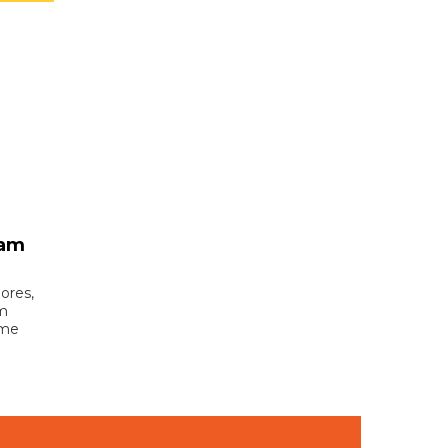
vam
ores,
um
ome