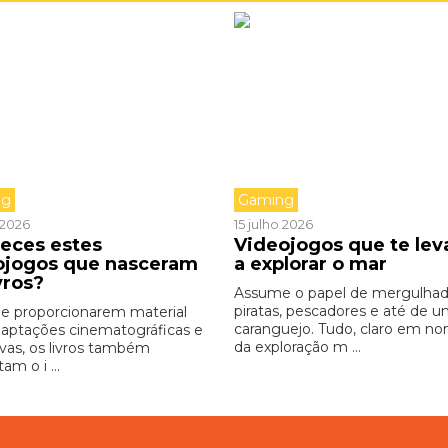
ng
Gaming
o 2026
15 julho 2026
eces estes
Videojogos que te le
ojogos que nasceram
a explorar o mar
vros?
Assume o papel de mergulhad
piratas, pescadores e até de 
e proporcionarem material
caranguejo. Tudo, claro em n
daptações cinematográficas e
da exploração m ...
ivas, os livros também
am o i ...