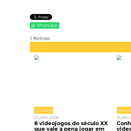
Whatsapp
Noticias
Gaming
Gami
23 julho 2026
21 julh
8 videojogos do século XX
Conh
que vale a pena jogar em
vide