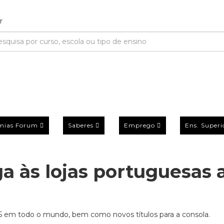
mias Forum
Saberes
Emprego
Ens. Superi
a às lojas portuguesas 
 5 em todo o mundo, bem como novos títulos para a consola.