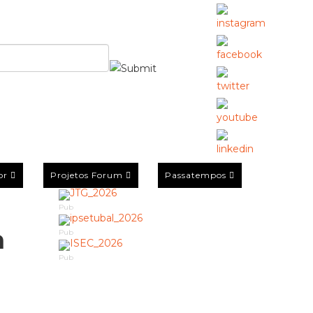
or
Projetos Forum
Passatempos
Pub
a
Pub
Pub