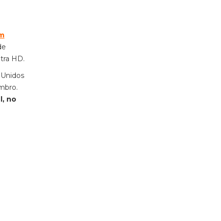
em
de
tra HD.
s Unidos
embro.
l, no