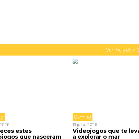
Ver mais de >
ng
Gaming
o 2026
15 julho 2026
eces estes
Videojogos que te le
ojogos que nasceram
a explorar o mar