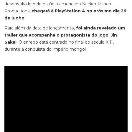
desenvolvido pelo estúdio americano Sucker Punch
Productions,
chegará à PlayStation 4 no próximo dia 26
de junho.
Para além da data de lançamento,
foi ainda revelado um
trailer que acompanha o protagonista do jogo, Jin
Sakai
. O enredo está centrado no final do século XIII,
durante a conquista do império mongol.