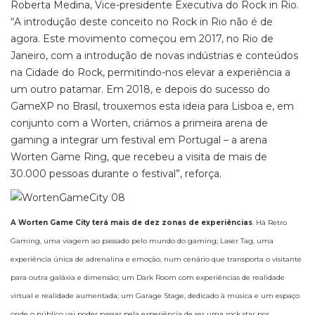
Roberta Medina, Vice-presidente Executiva do Rock in Rio.
“A introdução deste conceito no Rock in Rio não é de
agora. Este movimento começou em 2017, no Rio de
Janeiro, com a introdução de novas indústrias e conteúdos
na Cidade do Rock, permitindo-nos elevar a experiência a
um outro patamar. Em 2018, e depois do sucesso do
GameXP no Brasil, trouxemos esta ideia para Lisboa e, em
conjunto com a Worten, criámos a primeira arena de
gaming a integrar um festival em Portugal – a arena
Worten Game Ring, que recebeu a visita de mais de
30.000 pessoas durante o festival”, reforça.
A Worten Game City terá mais de dez zonas de experiências
. Há Retro
Gaming, uma viagem ao passado pelo mundo do gaming; Laser Tag, uma
experiência única de adrenalina e emoção, num cenário que transporta o visitante
para outra galáxia e dimensão; um Dark Room com experiências de realidade
virtual e realidade aumentada; um Garage Stage, dedicado à música e um espaço
onde o público vai poder passar pela experiência de ser uma rock star por