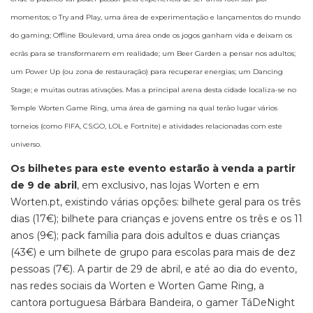
momentos; o Try and Play, uma área de experimentação e lançamentos do mundo
do gaming; Offline Boulevard, uma área onde os jogos ganham vida e deixam os
ecrãs para se transformarem em realidade; um Beer Garden a pensar nos adultos;
um Power Up (ou zona de restauração) para recuperar energias; um Dancing
Stage; e muitas outras ativações. Mas a principal arena desta cidade localiza-se no
Temple Worten Game Ring, uma área de gaming na qual terão lugar vários
torneios (como FIFA, CS:GO, LOL e Fortnite) e atividades relacionadas com este
universo.
Os bilhetes para este evento estarão à venda a partir
de 9 de abril
, em exclusivo, nas lojas Worten e em
Worten.pt, existindo várias opções: bilhete geral para os três
dias (17€); bilhete para crianças e jovens entre os três e os 11
anos (9€); pack família para dois adultos e duas crianças
(43€) e um bilhete de grupo para escolas para mais de dez
pessoas (7€). A partir de 29 de abril, e até ao dia do evento,
nas redes sociais da Worten e Worten Game Ring, a
cantora portuguesa Bárbara Bandeira, o gamer TáDeNight