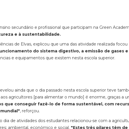
sino secundário e profissional que participam na Green Acade
atureza e à sustentabilidade.
ciências de Elvas, explicou que uma das atividade realizada foco
funcionamento do sistema digestivo, a emissão de gases e
ncias e equipamentos que existem nesta escola superior.
velou ainda que o dia passado nesta escola superior teve tam
aos agricultores [para alimentar o mundo] é enorme, graças a 
s que conseguir fazê-lo de forma sustentável, com recurs
 mundial"
, reforçou.
o dia de atividades dos estudantes relacionou-se com a agricultu
ares: ambiental, económico e social.
"Estes três pilares têm de