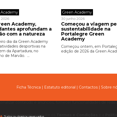
 Academy
Green Academy
o 2026
30 junho 2026
reen Academy,
Começou a viagem pe
dantes aprofundam a
sustentabilidade na
ção com a natureza
Portalegre Green
Academy
eiro dia da Green Academy
 atividades desportivas na
Começou ontem, em Portaleg
em da Apartadura, no
edição de 2026 da Green Aca
ho de Marvão. ...
Ficha Técnica
|
Estatuto editorial
|
Contactos
|
Sobre n
sonalizar conteúdo e anúncios, fornecer funcionalidades de redes 
us dados pessoais, consulte os
Termos e Condições
e a
Polít
A.
Todos os direitos reservados.