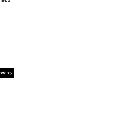
tura e
cademy