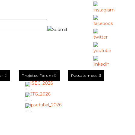
or
Projetos Forum
Passatempos
Pub
Pub
Pub