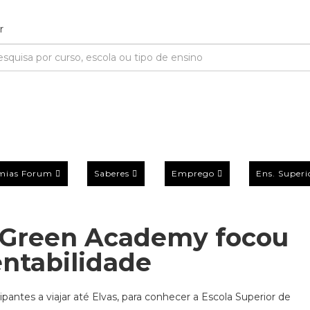
mias Forum
Saberes
Emprego
Ens. Superi
a Green Academy focou
entabilidade
antes a viajar até Elvas, para conhecer a Escola Superior de