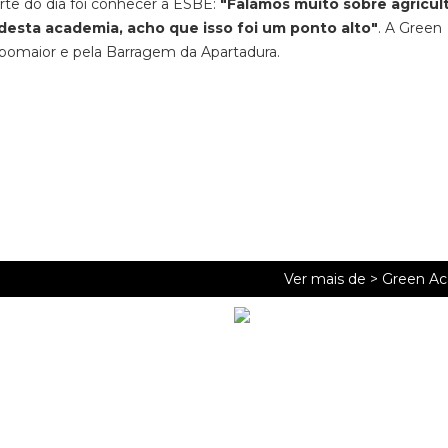
arte do dia foi conhecer a ESBE:
"Falámos muito sobre agricul
desta academia, acho que isso foi um ponto alto"
. A Green
omaior e pela Barragem da Apartadura.
Ver mais de >
Green A