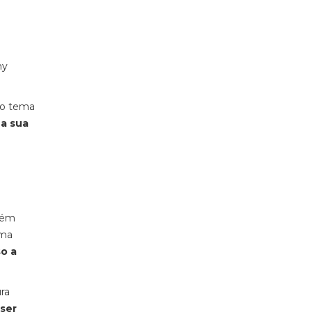
my
u o tema
 a sua
bém
uma
o a
ra
 ser