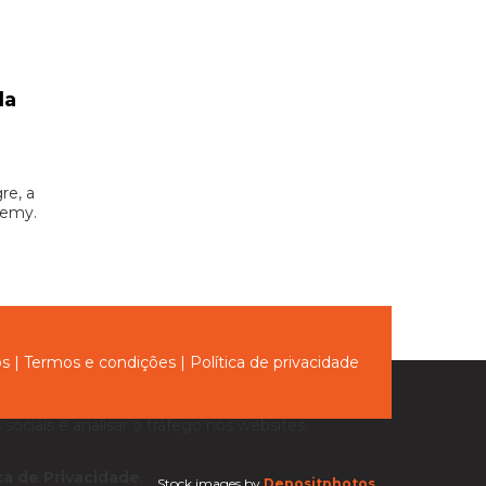
la
re, a
demy.
ós
|
Termos e condições
|
Política de privacidade
sociais e analisar o tráfego nos websites.
ica de Privacidade
.
Stock images by
Depositphotos