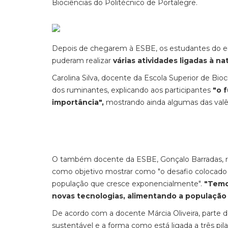
Biociências do Politécnico de Portalegre.
Depois de chegarem à ESBE, os estudantes do en
puderam realizar
várias atividades ligadas à n
Carolina Silva, docente da Escola Superior de Bio
dos ruminantes, explicando aos participantes
"o 
importância",
mostrando ainda algumas das valê
O também docente da ESBE, Gonçalo Barradas, re
como objetivo mostrar como "o desafio colocado 
população que cresce exponencialmente".
"Temo
novas tecnologias, alimentando a população
De acordo com a docente Márcia Oliveira, parte d
sustentável e a forma como está ligada a três pil