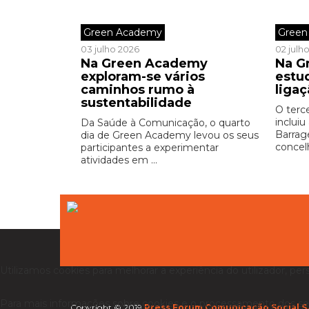
Green Academy
Green
03 julho 2026
02 julh
Na Green Academy
Na G
exploram-se vários
estu
caminhos rumo à
liga
sustentabilidade
O terc
incluiu
Da Saúde à Comunicação, o quarto
Barrag
dia de Green Academy levou os seus
concel
participantes a experimentar
atividades em ...
Utilizamos cookies para melhorar a experiência do utilizador, per
Para mais informações sobre cookies e o processamento dos se
Copyright © 2019
Press Forum Comunicação Social S.