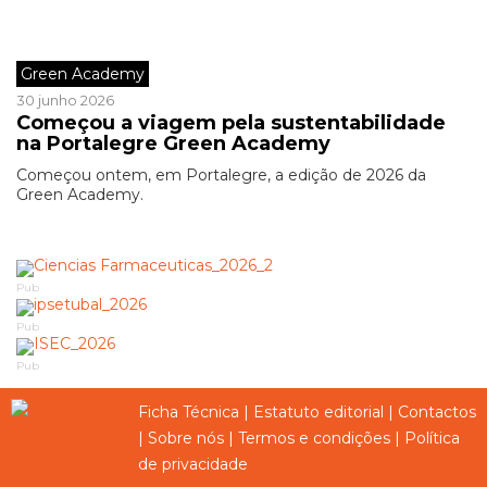
Green Academy
30 junho 2026
Começou a viagem pela sustentabilidade
na Portalegre Green Academy
Começou ontem, em Portalegre, a edição de 2026 da
Green Academy.
Pub
Pub
Pub
Ficha Técnica
|
Estatuto editorial
|
Contactos
|
Sobre nós
|
Termos e condições
|
Política
de privacidade