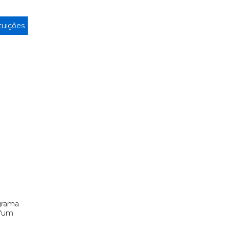
ituições
grama
 “um