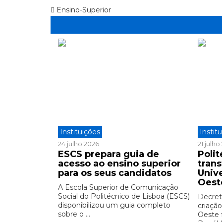
Ensino-Superior
Instituições
Instit
24 julho 2026
21 julh
ESCS prepara guia de
Polit
acesso ao ensino superior
tran
para os seus candidatos
Univ
Oest
A Escola Superior de Comunicação
Social do Politécnico de Lisboa (ESCS)
Decreto
disponibilizou um guia completo
criação
sobre o ...
Oeste 