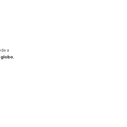
oda a
 globo
,