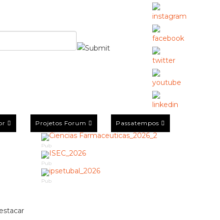
or
Projetos Forum
Passatempos
Pub
Pub
Pub
estacar