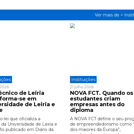
Ver mais de >
Inst
uições
Instituições
o 2026
21 julho 2026
écnico de Leiria
NOVA FCT. Quando os
sforma-se em
estudantes criam
ersidade de Leiria e
empresas antes do
e
diploma
-lei que oficializa a
A NOVA FCT define o seu pro
 da Universidade de Leiria e
de empreendedorismo como
foi publicado em Diário da
dos maiores da Europa”,