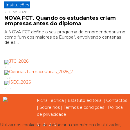
Instituições
21 julho 2026
NOVA FCT. Quando os estudantes criam
empresas antes do diploma
A NOVA FCT define o seu programa de empreendedorismo
como “um dos maiores da Europa”, envolvendo centenas
de es ...
Pub
Pub
Pub
Ficha Técnica
|
Estatuto editorial
|
Contactos
|
Sobre nós
|
Termos e condições
|
Política
de privacidade
Utilizamos cookies para melhorar a experiência do utilizador,