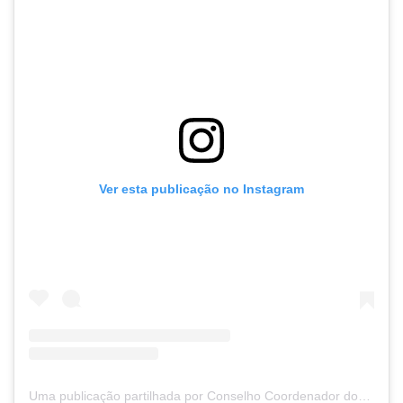
Ver esta publicação no Instagram
Uma publicação partilhada por Conselho Coordenador dos Institutos Superiores Politécnicos (@ccisp)