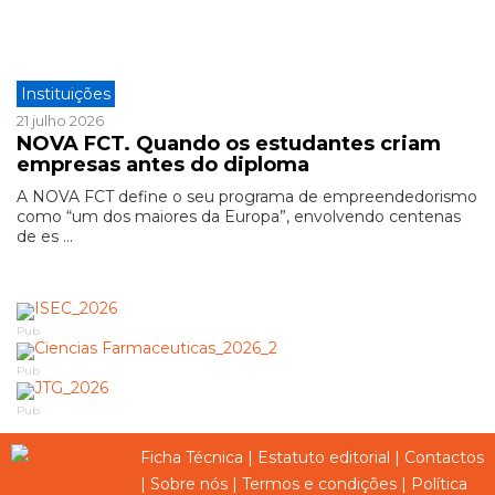
Instituições
21 julho 2026
NOVA FCT. Quando os estudantes criam
empresas antes do diploma
A NOVA FCT define o seu programa de empreendedorismo
como “um dos maiores da Europa”, envolvendo centenas
de es ...
Pub
Pub
Pub
Ficha Técnica
|
Estatuto editorial
|
Contactos
|
Sobre nós
|
Termos e condições
|
Política