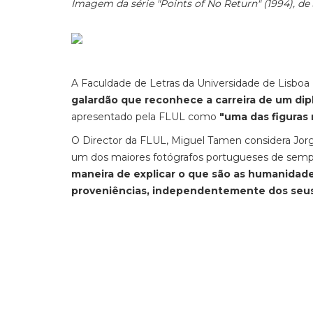
Imagem da série "Points of No Return" (1994), de
A Faculdade de Letras da Universidade de Lisboa 
galardão que reconhece a carreira de um di
apresentado pela FLUL como
"uma das figuras
O Director da FLUL, Miguel Tamen considera Jorg
um dos maiores fotógrafos portugueses de sempr
maneira de explicar o que são as humanidade
proveniências, independentemente dos seus 