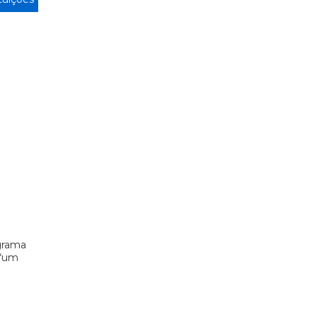
grama
 “um