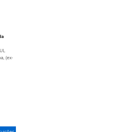
da
LUL
a, (ex-
ituições