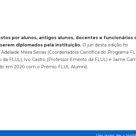
tos por alunos, antigos alunos, docentes e funcionários 
 serem diplomados pela instituição.
O júri desta edição foi
, Adelaide Meira Serras (Coordenadora Científica do Programa F
to da FLUL), Ivo Castro (Professor Emérito da FLUL) e Jaime Gam
uido em 2020 com o Prémio FLUL Alumni).
Ver mais de >
Inst