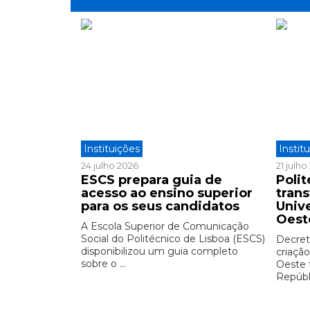
Instituições
Instit
24 julho 2026
21 julh
ESCS prepara guia de
Polit
acesso ao ensino superior
tran
para os seus candidatos
Univ
Oest
A Escola Superior de Comunicação
Social do Politécnico de Lisboa (ESCS)
Decreto
disponibilizou um guia completo
criação
sobre o ...
Oeste 
Repúbli