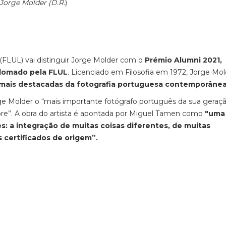
 Jorge Molder (D.R.
)
(FLUL) vai distinguir Jorge Molder com o
Prémio Alumni 2021,
plomado pela FLUL
. Licenciado em Filosofia em 1972, Jorge Mol
 mais destacadas da fotografia portuguesa contemporânea
e Molder o “mais importante fotógrafo português da sua geraçã
e”. A obra do artista é apontada por Miguel Tamen como
"uma
s: a integração de muitas coisas diferentes, de muitas
certificados de origem”.