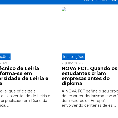
uições
Instituições
o 2026
21 julho 2026
écnico de Leiria
NOVA FCT. Quando os
sforma-se em
estudantes criam
ersidade de Leiria e
empresas antes do
e
diploma
-lei que oficializa a
A NOVA FCT define o seu pro
 da Universidade de Leiria e
de empreendedorismo como
foi publicado em Diário da
dos maiores da Europa”,
ca. ...
envolvendo centenas de es ...