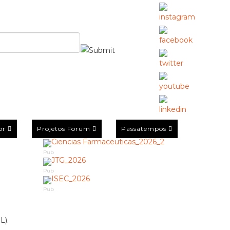
or
Projetos Forum
Passatempos
Pub
Pub
Pub
L).