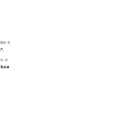
der é
".
o, e
 boa